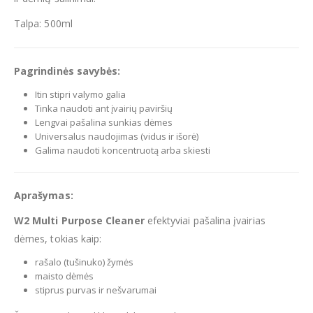
Talpa: 500ml
Pagrindinės savybės:
Itin stipri valymo galia
Tinka naudoti ant įvairių paviršių
Lengvai pašalina sunkias dėmes
Universalus naudojimas (vidus ir išorė)
Galima naudoti koncentruotą arba skiesti
Aprašymas:
W2 Multi Purpose Cleaner
efektyviai pašalina įvairias
dėmes, tokias kaip:
rašalo (tušinuko) žymės
maisto dėmės
stiprus purvas ir nešvarumai