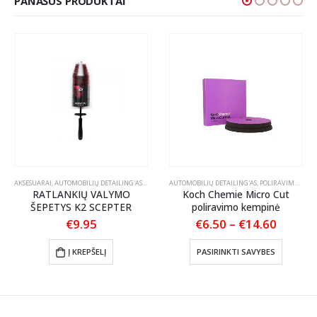
PANAŠŪS PRODUKTAI
OLIRAVIMO PASTOS
AKSESUARAI
,
AUTOMOBILIŲ DETAILING'AS
,
ŠEPEČIAI / TEPTUKAI
AUTOMOBILIŲ DETAILING'AS
,
POLIRAVIMO PADAI
RATLANKIŲ VALYMO
Koch Chemie Micro Cut
ŠEPETYS K2 SCEPTER
poliravimo kempinė
Price
€
9.95
€
6.50
–
€
14.60
:
range:
This product has multiple variants. The options may be chosen on the product page
50
€6.50
Į KREPŠELĮ
PASIRINKTI SAVYBES
ugh
throug
00
€14.60