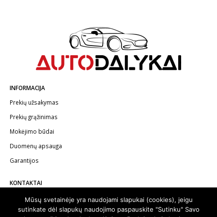
INFORMACIJA
Prekių užsakymas
Prekių grąžinimas
Mokėjimo būdai
Duomenų apsauga
Garantijos
KONTAKTAI
Telefonas:
+370 602 62622
Mūsų svetainėje yra naudojami slapukai (cookies), jeigu
sutinkate dėl slapukų naudojimo paspauskite "Sutinku" Savo
El.paštas:
info@autodalykai.lt