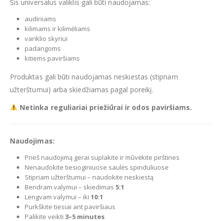
Šis universalus valiklis gali būti naudojamas:
audiniams
kilimams ir kilimėliams
variklio skyriui
padangoms
kitiems paviršiams
Produktas gali būti naudojamas neskiestas (stipriam
užterštumui) arba skiedžiamas pagal poreikį.
Netinka reguliariai priežiūrai ir odos paviršiams.
Naudojimas:
Prieš naudojimą gerai suplakite ir mūvėkite pirštines
Nenaudokite tiesioginiuose saulės spinduliuose
Stipriam užterštumui – naudokite neskiestą
Bendram valymui – skiedimas
5:1
Lengvam valymui – iki
10:1
Purkškite tiesiai ant paviršiaus
Palikite veikti
3–5 minutes