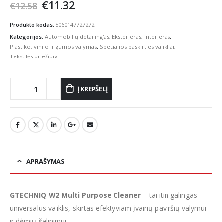
Original
Current
€
11.32
€
12.58
price
price
was:
is:
Produkto kodas:
5060147727272
€12.58.
€11.32.
Kategorijos:
Automobilių detailing'as
,
Eksterjeras
,
Interjeras
,
Plastiko, vinilo ir gumos valymas
,
Specialios paskirties valikliai
,
Tekstilės priežiūra
Į KREPŠELĮ
APRAŠYMAS
GTECHNIQ W2 Multi Purpose Cleaner
– tai itin galingas
universalus valiklis, skirtas efektyviam įvairių paviršių valymui
ir dėmių šalinimui.