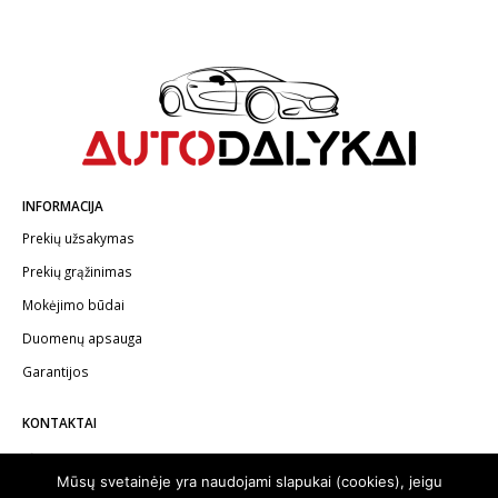
INFORMACIJA
Prekių užsakymas
Prekių grąžinimas
Mokėjimo būdai
Duomenų apsauga
Garantijos
KONTAKTAI
Telefonas:
+370 602 62622
Mūsų svetainėje yra naudojami slapukai (cookies), jeigu
El.paštas:
info@autodalykai.lt