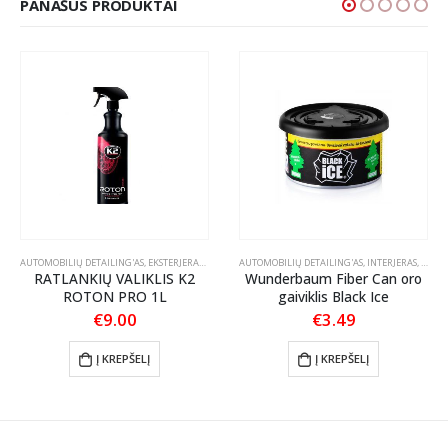
PANAŠŪS PRODUKTAI
OLIRAVIMO PASTOS
AUTOMOBILIŲ DETAILING'AS
,
EKSTERJERAS
,
RATLANKIŲ PRIEŽIŪRA
AUTOMOBILIŲ DETAILING'AS
,
INTERJERAS
,
KVAPA
RATLANKIŲ VALIKLIS K2
Wunderbaum Fiber Can oro
ROTON PRO 1L
gaiviklis Black Ice
€
9.00
€
3.49
:
Į KREPŠELĮ
Į KREPŠELĮ
35
ugh
30