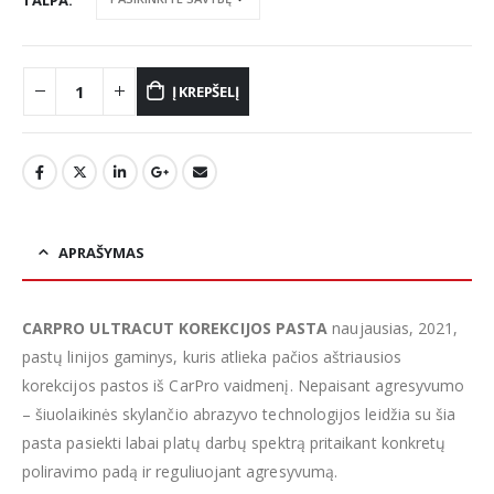
TALPA
Į KREPŠELĮ
APRAŠYMAS
CARPRO ULTRACUT KOREKCIJOS PASTA
naujausias, 2021,
pastų linijos gaminys, kuris atlieka pačios aštriausios
korekcijos pastos iš CarPro vaidmenį. Nepaisant agresyvumo
– šiuolaikinės skylančio abrazyvo technologijos leidžia su šia
pasta pasiekti labai platų darbų spektrą pritaikant konkretų
poliravimo padą ir reguliuojant agresyvumą.