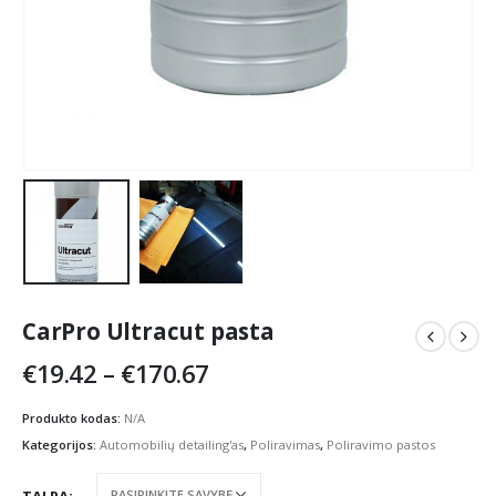
CarPro Ultracut pasta
Price
€
19.42
–
€
170.67
range:
€19.42
Produkto kodas:
N/A
through
Kategorijos:
Automobilių detailing'as
,
Poliravimas
,
Poliravimo pastos
€170.67