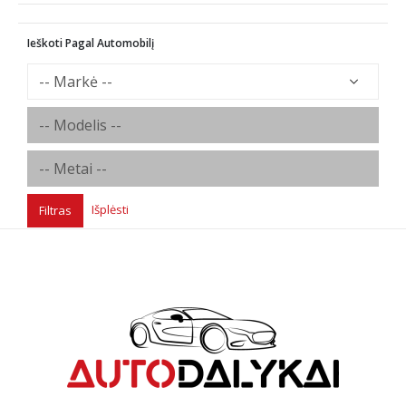
Ieškoti Pagal Automobilį
Išplėsti
Filtras