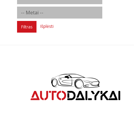
Išplėsti
Filtras