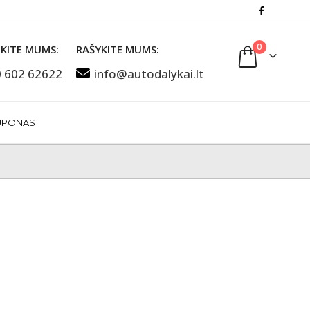
0
KITE MUMS:
RAŠYKITE MUMS:
 602 62622
info@autodalykai.lt
UPONAS