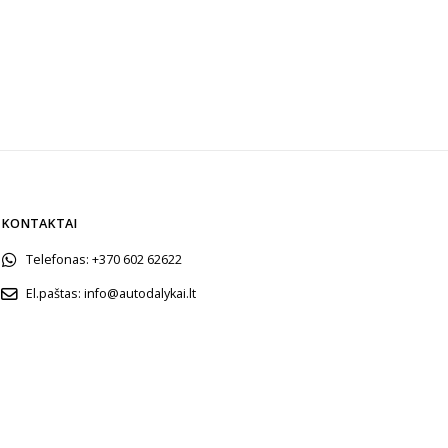
KONTAKTAI
Telefonas:
+370 602 62622
El.paštas:
info@autodalykai.lt