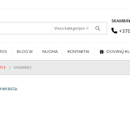
SKAMBIN
Visos kategorijos
+370
JOS
BLOG’AI
NUOMA
KONTAKTAI
DOVANŲ K
R13
VASARINĖS
nerasta.