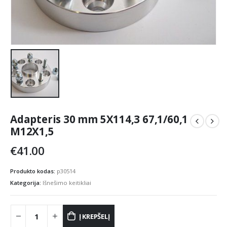
Adapteris 30 mm 5X114,3 67,1/60,1
M12X1,5
€
41.00
Produkto kodas:
p30514
Kategorija:
Išnešimo keitikliai
Į KREPŠELĮ