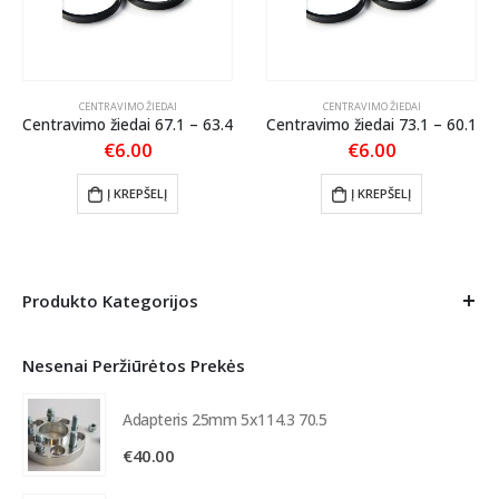
CENTRAVIMO ŽIEDAI
CENTRAVIMO ŽIEDAI
Centravimo žiedai 67.1 – 63.4
Centravimo žiedai 73.1 – 60.1
€
6.00
€
6.00
Į KREPŠELĮ
Į KREPŠELĮ
Produkto Kategorijos
Nesenai Peržiūrėtos Prekės
Adapteris 25mm 5x114.3 70.5
€
40.00