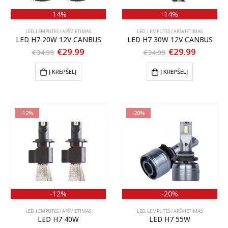
-14%
-14%
LED
,
LEMPUTĖS / APŠVIETIMAS
LED
,
LEMPUTĖS / APŠVIETIMAS
LED H7 20W 12V CANBUS
LED H7 30W 12V CANBUS
Original
Current
Original
Current
€
29.99
€
29.99
€
34.99
€
34.99
price
price
price
price
was:
is:
was:
is:
Į KREPŠELĮ
Į KREPŠELĮ
€34.99.
€29.99.
€34.99.
€29.99.
-12%
-20%
-12%
-20%
LED
,
LEMPUTĖS / APŠVIETIMAS
LED
,
LEMPUTĖS / APŠVIETIMAS
LED H7 40W
LED H7 55W