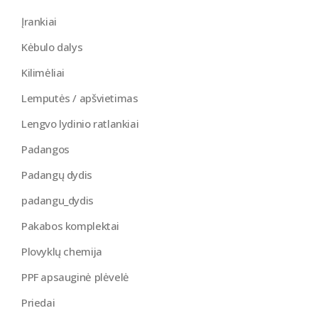
Įrankiai
Kėbulo dalys
Kilimėliai
Lemputės / apšvietimas
Lengvo lydinio ratlankiai
Padangos
Padangų dydis
padangu_dydis
Pakabos komplektai
Plovyklų chemija
PPF apsauginė plėvelė
Priedai