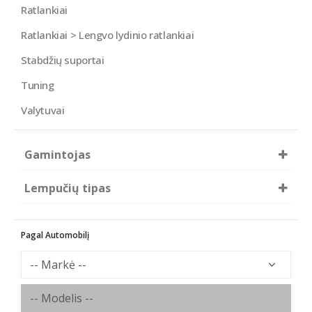
Ratlankiai
Ratlankiai > Lengvo lydinio ratlankiai
Stabdžių suportai
Tuning
Valytuvai
Gamintojas
Alburnus
Lempučių tipas
H7
Pagal Automobilį