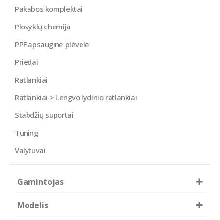
Pakabos komplektai
Plovyklų chemija
PPF apsauginė plėvelė
Priedai
Ratlankiai
Ratlankiai > Lengvo lydinio ratlankiai
Stabdžių suportai
Tuning
Valytuvai
Gamintojas
RODRUNNER by Teknorot
Modelis
SRL
TIMMEN
A4 B5
A6 C5