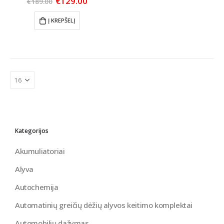
Original
Current
€
129.00
€
189.00
price
price
was:
is:
Į KREPŠELĮ
€189.00.
€129.00.
Kategorijos
Akumuliatoriai
Alyva
Autochemija
Automatinių greičių dėžių alyvos keitimo komplektai
Automobilių dažymas