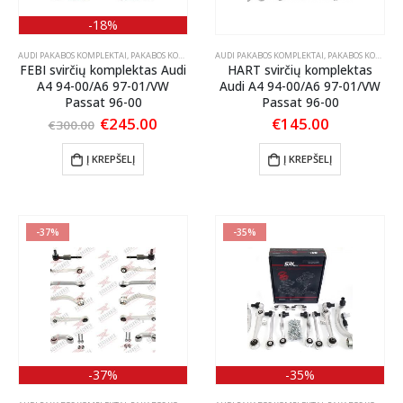
-18%
AUDI PAKABOS KOMPLEKTAI
,
PAKABOS KOMPLEKTAI
AUDI PAKABOS KOMPLEKTAI
,
VW PAKABOS KOMPLEKTAI
,
PAKABOS KOMPLEKTAI
FEBI svirčių komplektas Audi
HART svirčių komplektas
A4 94-00/A6 97-01/VW
Audi A4 94-00/A6 97-01/VW
Passat 96-00
Passat 96-00
Original
Current
€
245.00
€
145.00
€
300.00
price
price
was:
is:
Į KREPŠELĮ
Į KREPŠELĮ
€300.00.
€245.00.
-37%
-35%
-37%
-35%