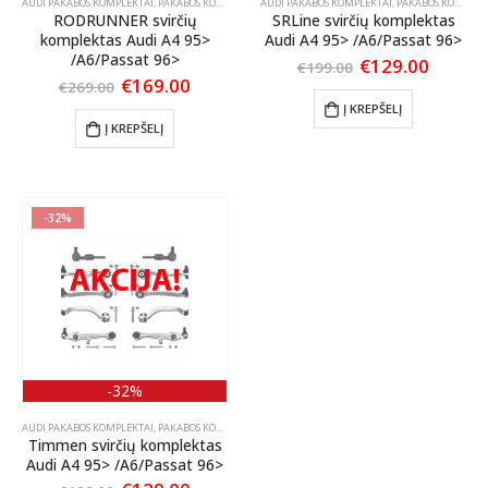
AUDI PAKABOS KOMPLEKTAI
,
PAKABOS KOMPLEKTAI
AUDI PAKABOS KOMPLEKTAI
,
VW PAKABOS KOMPLEKTAI
,
PAKABOS KOMPLEKTAI
RODRUNNER svirčių
SRLine svirčių komplektas
komplektas Audi A4 95>
Audi A4 95> /A6/Passat 96>
/A6/Passat 96>
Original
Curren
€
129.00
€
199.00
price
price
Original
Current
€
169.00
€
269.00
was:
is:
price
price
Į KREPŠELĮ
€199.00.
€129.0
was:
is:
Į KREPŠELĮ
€269.00.
€169.00.
-32%
-32%
AUDI PAKABOS KOMPLEKTAI
,
PAKABOS KOMPLEKTAI
,
VW PAKABOS KOMPLEKTAI
Timmen svirčių komplektas
Audi A4 95> /A6/Passat 96>