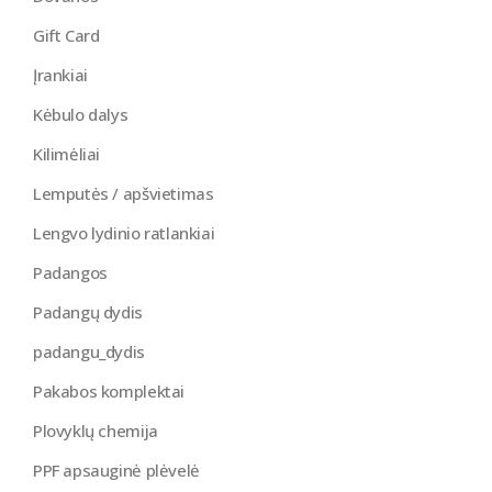
Gift Card
Įrankiai
Kėbulo dalys
Kilimėliai
Lemputės / apšvietimas
Lengvo lydinio ratlankiai
Padangos
Padangų dydis
padangu_dydis
Pakabos komplektai
Plovyklų chemija
PPF apsauginė plėvelė