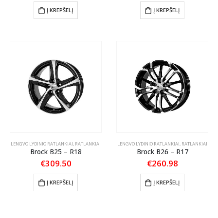
Į KREPŠELĮ
Į KREPŠELĮ
LENGVO LYDINIO RATLANKIAI
,
RATLANKIAI
LENGVO LYDINIO RATLANKIAI
,
RATLANKIAI
Brock B25 – R18
Brock B26 – R17
€
309.50
€
260.98
Į KREPŠELĮ
Į KREPŠELĮ