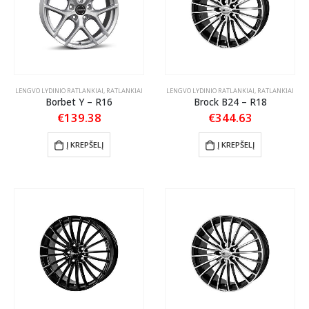
LENGVO LYDINIO RATLANKIAI
,
RATLANKIAI
LENGVO LYDINIO RATLANKIAI
,
RATLANKIAI
Borbet Y – R16
Brock B24 – R18
€
139.38
€
344.63
Į KREPŠELĮ
Į KREPŠELĮ