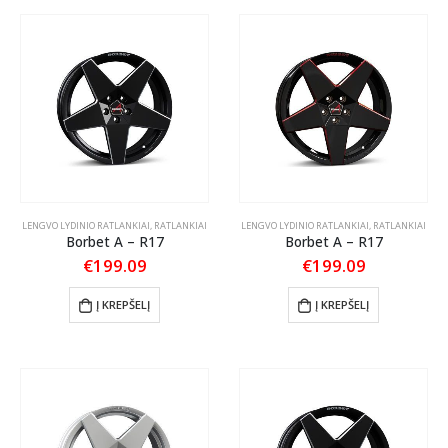
LENGVO LYDINIO RATLANKIAI
,
RATLANKIAI
LENGVO LYDINIO RATLANKIAI
,
RATLANKIAI
Borbet A – R17
Borbet A – R17
€
199.09
€
199.09
Į KREPŠELĮ
Į KREPŠELĮ