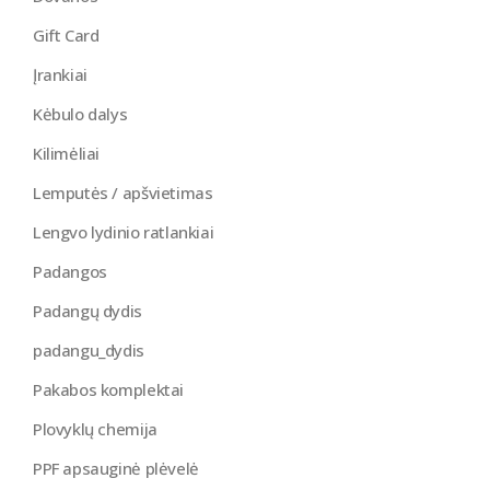
Gift Card
Įrankiai
Kėbulo dalys
Kilimėliai
Lemputės / apšvietimas
Lengvo lydinio ratlankiai
Padangos
Padangų dydis
padangu_dydis
Pakabos komplektai
Plovyklų chemija
PPF apsauginė plėvelė