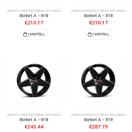
LENGVO LYDINIO RATLANKIAI
,
RATLANKIAI
LENGVO LYDINIO RATLANKIAI
,
RATLANKIAI
Borbet A – R18
Borbet A – R18
€
210.17
€
210.17
Į KREPŠELĮ
Į KREPŠELĮ
LENGVO LYDINIO RATLANKIAI
,
RATLANKIAI
LENGVO LYDINIO RATLANKIAI
,
RATLANKIAI
Borbet A – R18
Borbet A – R19
€
243.44
€
287.79