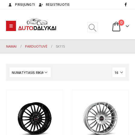
PRISIJUNGTI
REGISTRUOTIS
0
NAMAI
PARDUOTUVĖ
5X115