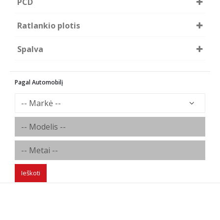
PCD
-12
-13
JAPAN RACING
-14
-15
3x112
4x100
-16
-17
Ratlankio plotis
4x108
4x110
-18
-19
4x114.3
4x98
10
10,5''
-20
-21
5x100
5x105
Spalva
10.5
11
-22
-23
5x108
5x110
11,5”
11.5
AR - Argentoinox
-24
-25
5x112
5x114.3
12
7
AS - Argento silber
0
1
5x115
5x118
7,5''
8
Pagal Automobilį
BG - Black Glossy
10
11
5x120
5x120.6
8,5''
8.5
Black
12
13
5x127
5x130
9
9,5''
Blue
14
15
5x98
9.5
R6.5
BM - Black matt
16
17
R7
R7.5
BP - Black painted
18
19
R8
R8.5
Bronze
2
20
R9
BRS - BrunoS
21
22
Brushed Bronze
23
24
Brushed Titanium
Ieškoti
25
26
BS - brilliant silver
27
28
Candy Red
29
3
Carbon Graphite
30
31
Chrome
32
33