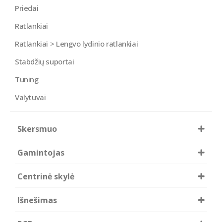
Priedai
Ratlankiai
Ratlankiai > Lengvo lydinio ratlankiai
Stabdžių suportai
Tuning
Valytuvai
Skersmuo
16
17
Gamintojas
18
19
20
21
Borbet
R15
R16
Centrinė skylė
Brock
R17
R18
Diewe Wheels
67.1
67.1 72.6
R19
R20
MAM LeichtmetallrÃ¤der
Išnešimas
72.6
73.1
R21
R22
RC-DESIGN
74.1
-10
-11
R23
Concaver