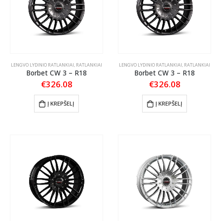
LENGVO LYDINIO RATLANKIAI
,
RATLANKIAI
LENGVO LYDINIO RATLANKIAI
,
RATLANKIAI
Borbet CW 3 – R18
Borbet CW 3 – R18
€
326.08
€
326.08
Į KREPŠELĮ
Į KREPŠELĮ