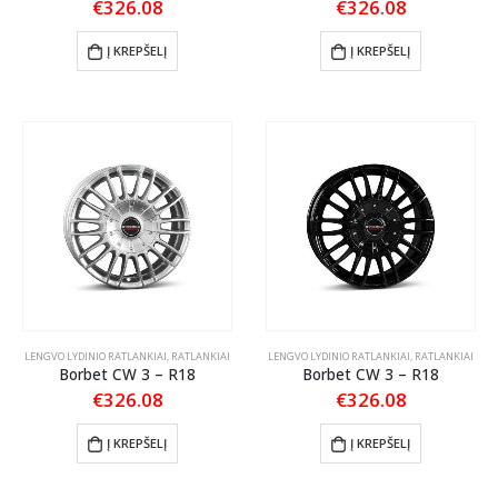
€
326.08
€
326.08
Į KREPŠELĮ
Į KREPŠELĮ
LENGVO LYDINIO RATLANKIAI
,
RATLANKIAI
LENGVO LYDINIO RATLANKIAI
,
RATLANKIAI
Borbet CW 3 – R18
Borbet CW 3 – R18
€
326.08
€
326.08
Į KREPŠELĮ
Į KREPŠELĮ