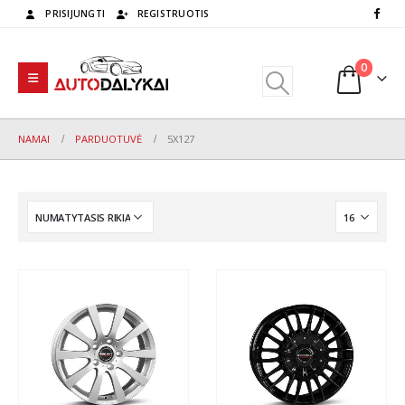
PRISIJUNGTI
REGISTRUOTIS
0
NAMAI
PARDUOTUVĖ
5X127