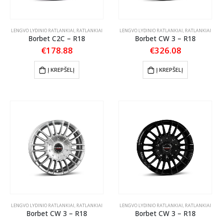
LENGVO LYDINIO RATLANKIAI
,
RATLANKIAI
LENGVO LYDINIO RATLANKIAI
,
RATLANKIAI
Borbet C2C – R18
Borbet CW 3 – R18
€
178.88
€
326.08
Į KREPŠELĮ
Į KREPŠELĮ
LENGVO LYDINIO RATLANKIAI
,
RATLANKIAI
LENGVO LYDINIO RATLANKIAI
,
RATLANKIAI
Borbet CW 3 – R18
Borbet CW 3 – R18