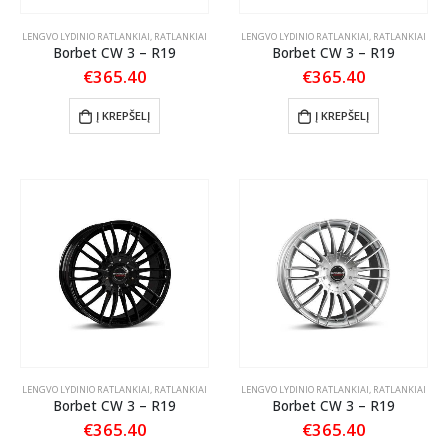
LENGVO LYDINIO RATLANKIAI
,
RATLANKIAI
LENGVO LYDINIO RATLANKIAI
,
RATLANKIAI
Borbet CW 3 – R19
Borbet CW 3 – R19
€
365.40
€
365.40
Į KREPŠELĮ
Į KREPŠELĮ
LENGVO LYDINIO RATLANKIAI
,
RATLANKIAI
LENGVO LYDINIO RATLANKIAI
,
RATLANKIAI
Borbet CW 3 – R19
Borbet CW 3 – R19
€
365.40
€
365.40