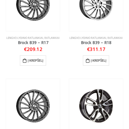
LENGVO LYDINIO RATLANKIAI
,
RATLANKIAI
LENGVO LYDINIO RATLANKIAI
,
RATLANKIAI
Brock B39 – R17
Brock B39 – R18
€
209.12
€
311.17
Į KREPŠELĮ
Į KREPŠELĮ