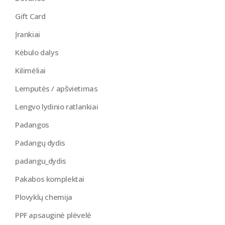
Gift Card
Įrankiai
Kėbulo dalys
Kilimėliai
Lemputės / apšvietimas
Lengvo lydinio ratlankiai
Padangos
Padangų dydis
padangu_dydis
Pakabos komplektai
Plovyklų chemija
PPF apsauginė plėvelė