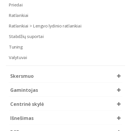
Priedai
Ratlankiai
Ratlankiai > Lengvo lydinio ratlankiai
Stabdžių suportai
Tuning
Valytuvai
Skersmuo
15
16
Gamintojas
17
18
R15
R16
Borbet
R17
R18
Centrinė skylė
Brock
R19
Diewe Wheels
67.1
72.6
RC-DESIGN
Išnešimas
74.1
JAPAN RACING
0
1