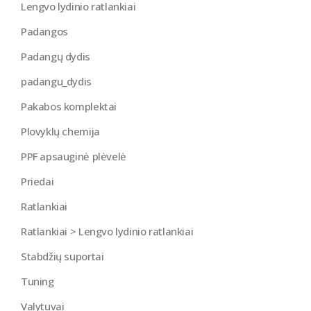
Lengvo lydinio ratlankiai
Padangos
Padangų dydis
padangu_dydis
Pakabos komplektai
Plovyklų chemija
PPF apsauginė plėvelė
Priedai
Ratlankiai
Ratlankiai > Lengvo lydinio ratlankiai
Stabdžių suportai
Tuning
Valytuvai