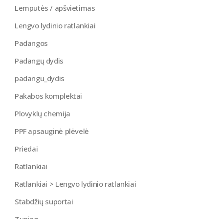
Lemputės / apšvietimas
Lengvo lydinio ratlankiai
Padangos
Padangų dydis
padangu_dydis
Pakabos komplektai
Plovyklų chemija
PPF apsauginė plėvelė
Priedai
Ratlankiai
Ratlankiai > Lengvo lydinio ratlankiai
Stabdžių suportai
Tuning