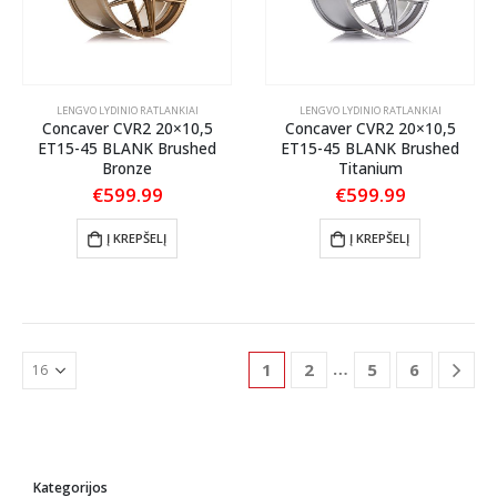
LENGVO LYDINIO RATLANKIAI
LENGVO LYDINIO RATLANKIAI
Concaver CVR2 20×10,5
Concaver CVR2 20×10,5
ET15-45 BLANK Brushed
ET15-45 BLANK Brushed
Bronze
Titanium
€
599.99
€
599.99
Į KREPŠELĮ
Į KREPŠELĮ
…
1
2
5
6
Kategorijos