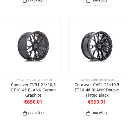
Į KREPŠELĮ
Į KREPŠELĮ
LENGVO LYDINIO RATLANKIAI
LENGVO LYDINIO RATLANKIAI
Concaver CVR1 21×10,5
Concaver CVR1 21×10,5
ET10-46 BLANK Carbon
ET10-46 BLANK Double
Graphite
Tinted Black
€
650.01
€
650.01
Į KREPŠELĮ
Į KREPŠELĮ