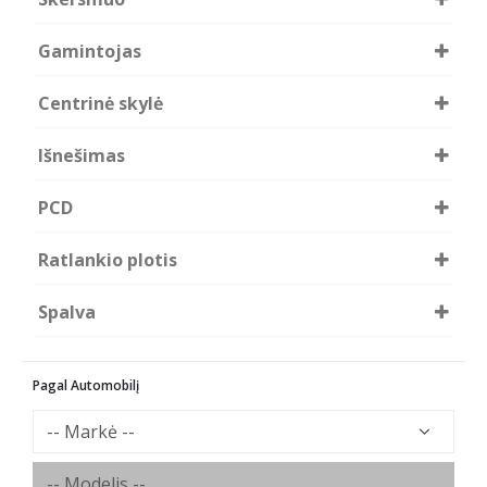
R16
Gamintojas
Forzza
Centrinė skylė
66.45
67.10
Išnešimas
38
40
PCD
5x100
5x112
Ratlankio plotis
5x114.3
6.5
Spalva
BFM
Pagal Automobilį