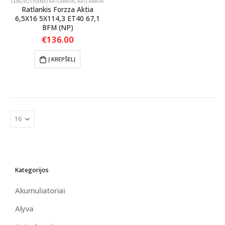
LENGVO LYDINIO RATLANKIAI
,
RATLANKIAI
Ratlankis Forzza Aktia
6,5X16 5X114,3 ET40 67,1
BFM (NP)
€
136.00
Į KREPŠELĮ
Kategorijos
Akumuliatoriai
Alyva