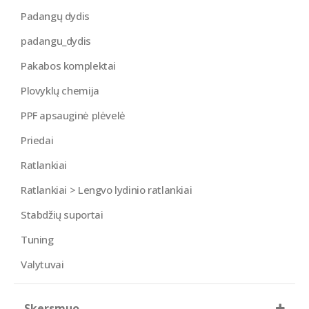
Padangų dydis
padangu_dydis
Pakabos komplektai
Plovyklų chemija
PPF apsauginė plėvelė
Priedai
Ratlankiai
Ratlankiai > Lengvo lydinio ratlankiai
Stabdžių suportai
Tuning
Valytuvai
Skersmuo