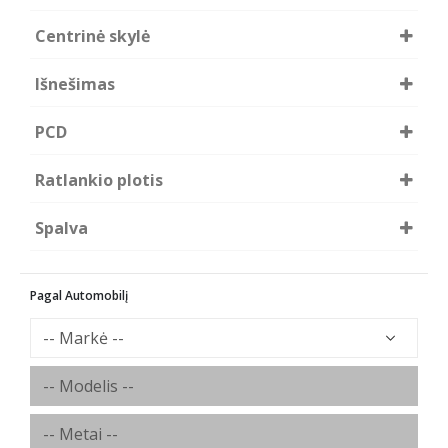
Forzza
Centrinė skylė
66.45
66.60
Išnešimas
73.10
74.10
35
40
PCD
42
5x100
5x112
Ratlankio plotis
5x114.3
7.5
Spalva
GFM
GM
Pagal Automobilį
HB/lm