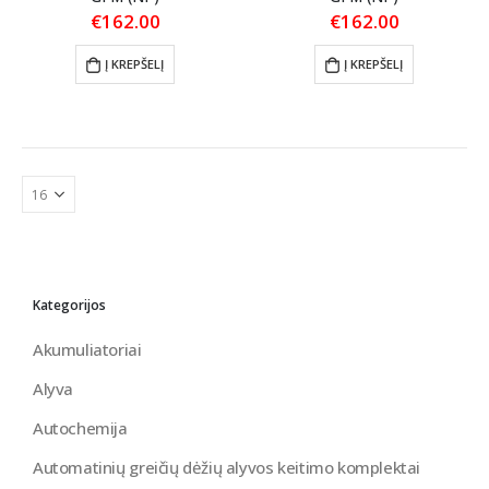
€
162.00
€
162.00
Į KREPŠELĮ
Į KREPŠELĮ
Kategorijos
Akumuliatoriai
Alyva
Autochemija
Automatinių greičių dėžių alyvos keitimo komplektai