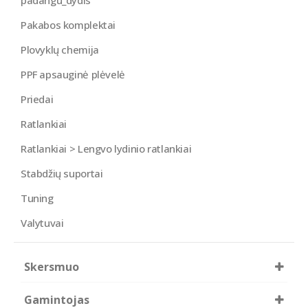
padangu_dydis
Pakabos komplektai
Plovyklų chemija
PPF apsauginė plėvelė
Priedai
Ratlankiai
Ratlankiai > Lengvo lydinio ratlankiai
Stabdžių suportai
Tuning
Valytuvai
Skersmuo
R17
Gamintojas