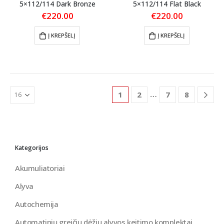
5×112/114 Dark Bronze
5×112/114 Flat Black
€
220.00
€
220.00
Į KREPŠELĮ
Į KREPŠELĮ
…
1
2
7
8
Kategorijos
Akumuliatoriai
Alyva
Autochemija
Automatinių greičių dėžių alyvos keitimo komplektai