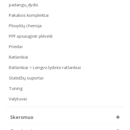
padangu_dydis
Pakabos komplektai
Plovyklų chemija
PPF apsauginė plėvelė
Priedai
Ratlankiai
Ratlankiai > Lengvo lydinio ratlankiai
Stabdžių suportai
Tuning
Valytuvai
Skersmuo
R15
R16