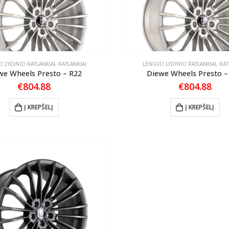
 LYDINIO RATLANKIAI
,
RATLANKIAI
LENGVO LYDINIO RATLANKIAI
,
RAT
we Wheels Presto – R22
Diewe Wheels Presto –
€
804.88
€
804.88
Į KREPŠELĮ
Į KREPŠELĮ