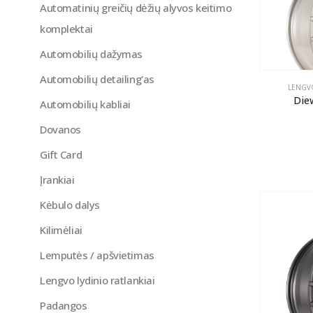
Automatinių greičių dėžių alyvos keitimo
komplektai
Automobilių dažymas
Automobilių detailing'as
LENGVO
Die
Automobilių kabliai
Dovanos
Gift Card
Įrankiai
Kėbulo dalys
Kilimėliai
Lemputės / apšvietimas
Lengvo lydinio ratlankiai
Padangos