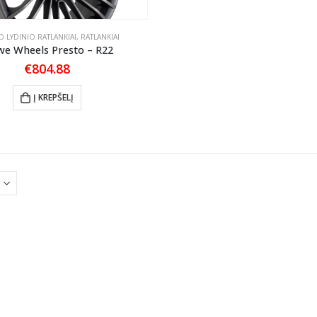
 LYDINIO RATLANKIAI
,
RATLANKIAI
we Wheels Presto – R22
€
804.88
Į KREPŠELĮ