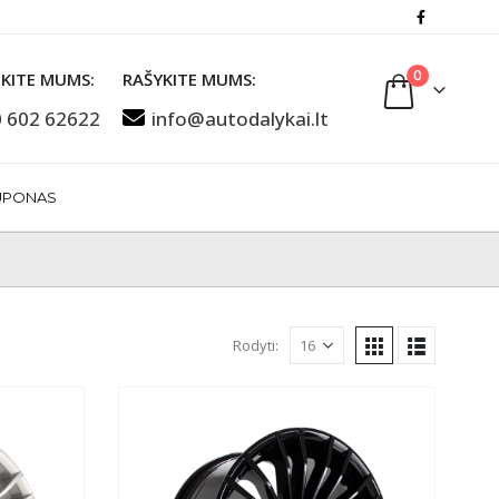
0
KITE MUMS:
RAŠYKITE MUMS:
 602 62622
info@autodalykai.lt
UPONAS
Rodyti: