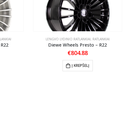
LANKIAI
LENGVO LYDINIO RATLANKIAI
,
RATLANKIAI
 R22
Diewe Wheels Presto – R22
€
804.88
Į KREPŠELĮ