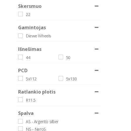
Skersmuo
22
Gamintojas
Diewe Wheels
Išnešimas
44
50
PCD
5x112
5x130
Ratlankio plotis
R11.5
Spalva
AS - Argento silber
NS - NeroS