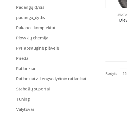
Padangų dydis
LENGVO
padangu_dydis
Die
Pakabos komplektai
Plovyklų chemija
PPF apsauginė plėvelė
Priedai
Ratlankiai
Rodyti:
Ratlankiai > Lengvo lydinio ratlankiai
Stabdžių suportai
Tuning
Valytuvai