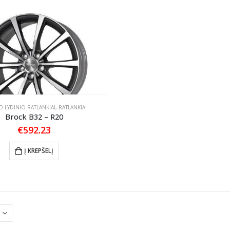
 LYDINIO RATLANKIAI
,
RATLANKIAI
Brock B32 – R20
€
592.23
Į KREPŠELĮ