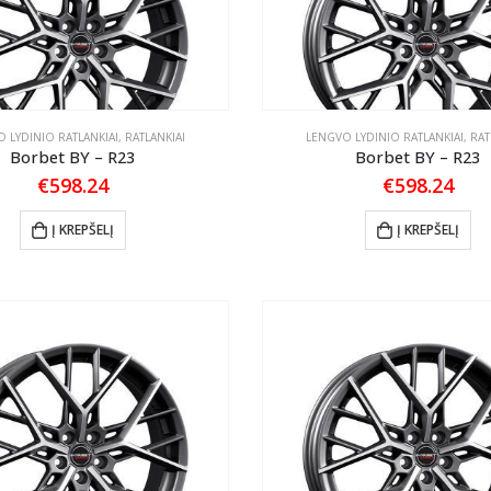
 LYDINIO RATLANKIAI
,
RATLANKIAI
LENGVO LYDINIO RATLANKIAI
,
RAT
Borbet BY – R23
Borbet BY – R23
€
598.24
€
598.24
Į KREPŠELĮ
Į KREPŠELĮ