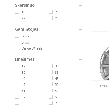
Skersmuo
19
20
22
23
Gamintojas
Borbet
Brock
Diewe Wheels
Išnešimas
17
30
32
38
40
43
45
50
LENGVO
51
52
57
65
69
70