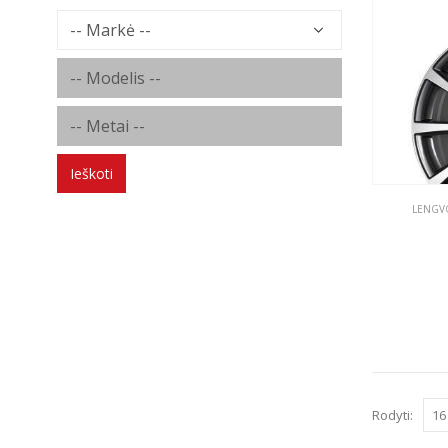
Ieškoti
LENGVO
Rodyti: