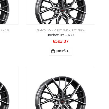
LANKIAI
LENGVO LYDINIO RATLANKIAI
,
RATLANKIAI
Borbet BY – R23
€
593.37
Į KREPŠELĮ