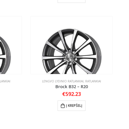
LANKIAI
LENGVO LYDINIO RATLANKIAI
,
RATLANKIAI
Brock B32 – R20
€
592.23
Į KREPŠELĮ