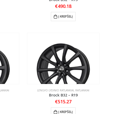
€
490.18
Į KREPŠELĮ
LANKIAI
LENGVO LYDINIO RATLANKIAI
,
RATLANKIAI
Brock B32 – R19
€
515.27
Į KREPŠELĮ