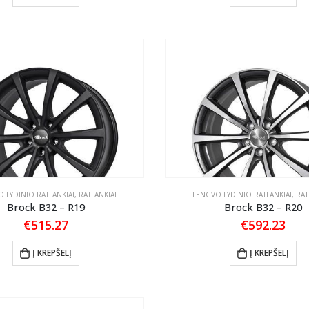
 LYDINIO RATLANKIAI
,
RATLANKIAI
LENGVO LYDINIO RATLANKIAI
,
RAT
Brock B32 – R19
Brock B32 – R20
€
515.27
€
592.23
Į KREPŠELĮ
Į KREPŠELĮ