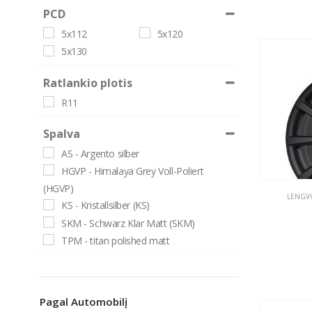
PCD
5x112
5x120
5x130
Ratlankio plotis
R11
Spalva
AS - Argento silber
HGVP - Himalaya Grey Voll-Poliert
(HGVP)
LENGVO
KS - Kristallsilber (KS)
SKM - Schwarz Klar Matt (SKM)
TPM - titan polished matt
Pagal Automobilį