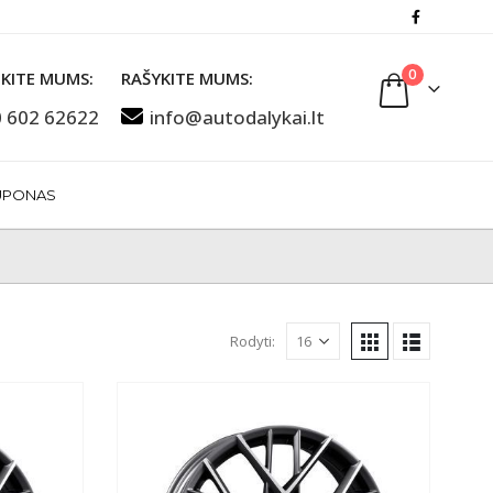
0
KITE MUMS:
RAŠYKITE MUMS:
 602 62622
info@autodalykai.lt
UPONAS
Rodyti: