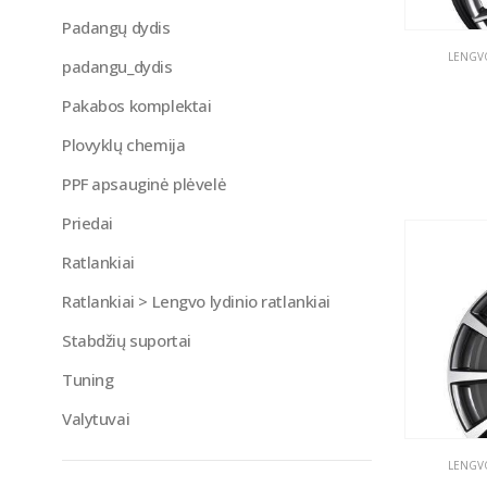
Padangų dydis
LENGVO
padangu_dydis
Pakabos komplektai
Plovyklų chemija
PPF apsauginė plėvelė
Priedai
Ratlankiai
Ratlankiai > Lengvo lydinio ratlankiai
Stabdžių suportai
Tuning
Valytuvai
LENGVO