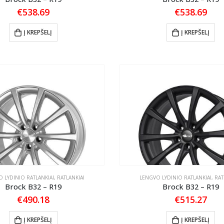
€
538.69
€
538.69
Į KREPŠELĮ
Į KREPŠELĮ
 LYDINIO RATLANKIAI
,
RATLANKIAI
LENGVO LYDINIO RATLANKIAI
,
RAT
Brock B32 – R19
Brock B32 – R19
€
490.18
€
515.27
Į KREPŠELĮ
Į KREPŠELĮ