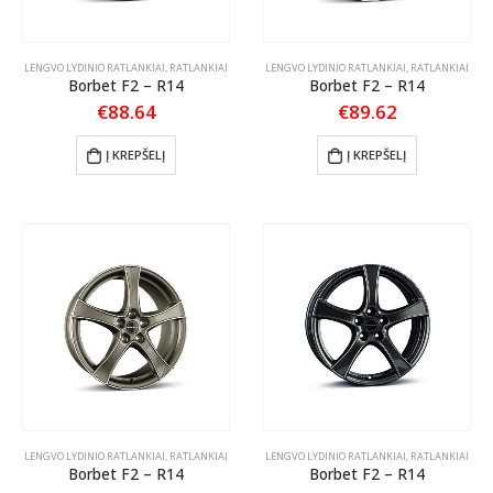
LENGVO LYDINIO RATLANKIAI
,
RATLANKIAI
LENGVO LYDINIO RATLANKIAI
,
RATLANKIAI
Borbet F2 – R14
Borbet F2 – R14
€
88.64
€
89.62
Į KREPŠELĮ
Į KREPŠELĮ
LENGVO LYDINIO RATLANKIAI
,
RATLANKIAI
LENGVO LYDINIO RATLANKIAI
,
RATLANKIAI
Borbet F2 – R14
Borbet F2 – R14