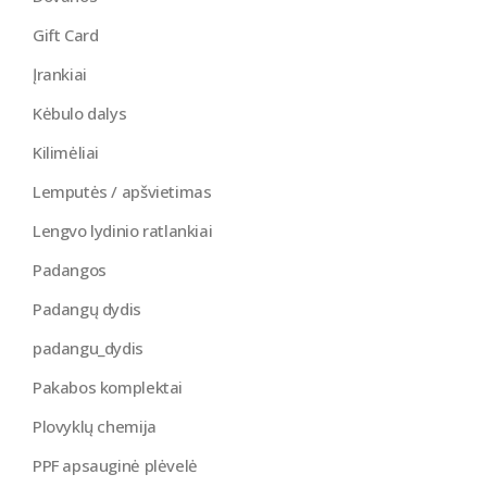
Gift Card
Įrankiai
Kėbulo dalys
Kilimėliai
Lemputės / apšvietimas
Lengvo lydinio ratlankiai
Padangos
Padangų dydis
padangu_dydis
Pakabos komplektai
Plovyklų chemija
PPF apsauginė plėvelė