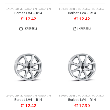
LENGVO LYDINIO RATLANKIAI
,
RATLANKIAI
LENGVO LYDINIO RATLANKIAI
,
RATLANKIAI
Borbet LV4 – R14
Borbet LV4 – R14
€
112.42
€
112.42
Į KREPŠELĮ
Į KREPŠELĮ
LENGVO LYDINIO RATLANKIAI
,
RATLANKIAI
LENGVO LYDINIO RATLANKIAI
,
RATLANKIAI
Borbet LV4 – R14
Borbet LV4 – R14
€
112.42
€
117.30