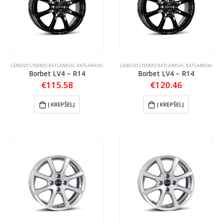
LENGVO LYDINIO RATLANKIAI
,
RATLANKIAI
LENGVO LYDINIO RATLANKIAI
,
RATLANKIAI
Borbet LV4 – R14
Borbet LV4 – R14
€
115.58
€
120.46
Į KREPŠELĮ
Į KREPŠELĮ