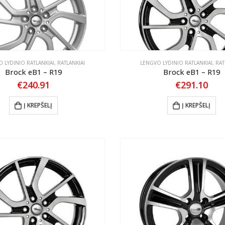
 LYDINIO RATLANKIAI
,
RATLANKIAI
LENGVO LYDINIO RATLANKIAI
,
RAT
Brock eB1 – R19
Brock eB1 – R19
€
240.91
€
291.10
Į KREPŠELĮ
Į KREPŠELĮ