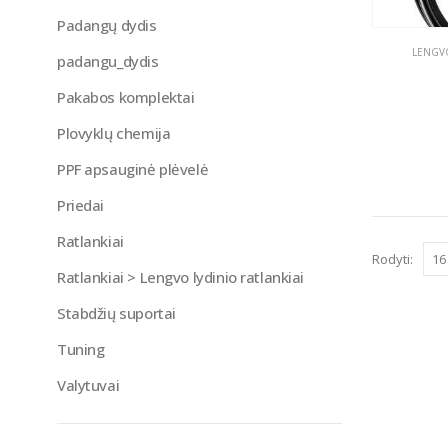
Padangų dydis
LENGVO
padangu_dydis
Pakabos komplektai
Plovyklų chemija
PPF apsauginė plėvelė
Priedai
Ratlankiai
Rodyti:
Ratlankiai > Lengvo lydinio ratlankiai
Stabdžių suportai
Tuning
Valytuvai