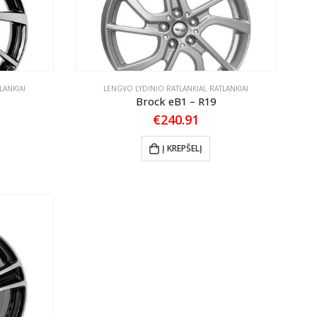
LANKIAI
LENGVO LYDINIO RATLANKIAI
,
RATLANKIAI
Brock eB1 – R19
€
240.91
Į KREPŠELĮ