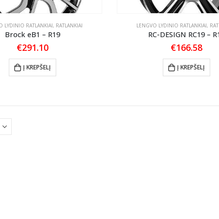
 LYDINIO RATLANKIAI
,
RATLANKIAI
LENGVO LYDINIO RATLANKIAI
,
RAT
Brock eB1 – R19
RC-DESIGN RC19 – R
€
291.10
€
166.58
Į KREPŠELĮ
Į KREPŠELĮ