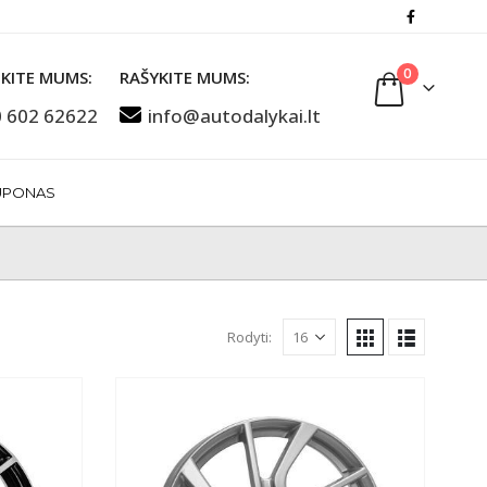
0
KITE MUMS:
RAŠYKITE MUMS:
 602 62622
info@autodalykai.lt
UPONAS
Rodyti: