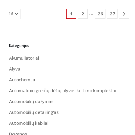
…
1
2
26
27
Kategorijos
Akumuliatoriai
Alyva
Autochemija
Automatinių greičių dėžių alyvos keitimo komplektai
Automobilių dažymas
Automobilių detailing'as
Automobilių kabliai
Dovanos