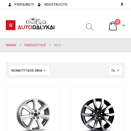
PRISIJUNGTI
REGISTRUOTIS
0
NAMAI
PARDUOTUVĖ
R6.5