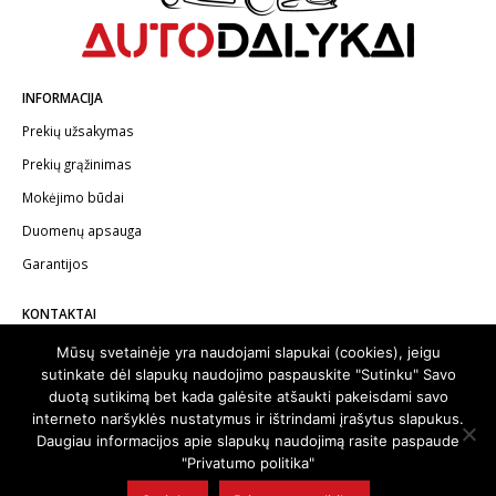
NE - Nero
PS - Pigmentsilber
SG - Czarne BÅ‚yszczÄ…ce
SGVP - Czarne Polerowane
INFORMACIJA
SGVP - Schwarz Glanz Voll-Poliert (SGVP)
SI - Silver
Prekių užsakymas
SKM - Czarne Matowe
Prekių grąžinimas
SL - Silver painted
Mokėjimo būdai
TM - Szare Matowe
TM - Titan matt
Duomenų apsauga
Garantijos
KONTAKTAI
Telefonas:
+370 602 62622
Mūsų svetainėje yra naudojami slapukai (cookies), jeigu
sutinkate dėl slapukų naudojimo paspauskite "Sutinku" Savo
El.paštas:
info@autodalykai.lt
duotą sutikimą bet kada galėsite atšaukti pakeisdami savo
interneto naršyklės nustatymus ir ištrindami įrašytus slapukus.
Daugiau informacijos apie slapukų naudojimą rasite paspaude
"Privatumo politika"