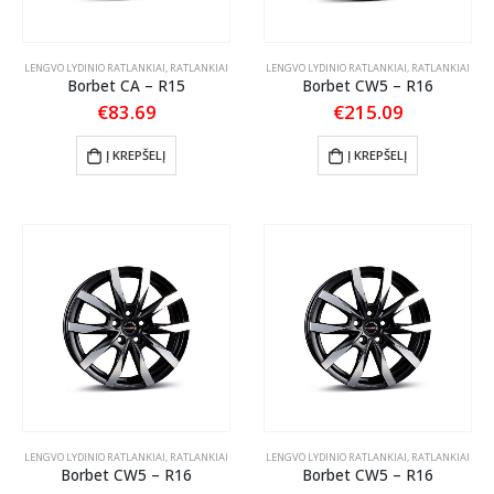
LENGVO LYDINIO RATLANKIAI
,
RATLANKIAI
LENGVO LYDINIO RATLANKIAI
,
RATLANKIAI
Borbet CA – R15
Borbet CW5 – R16
€
83.69
€
215.09
Į KREPŠELĮ
Į KREPŠELĮ
LENGVO LYDINIO RATLANKIAI
,
RATLANKIAI
LENGVO LYDINIO RATLANKIAI
,
RATLANKIAI
Borbet CW5 – R16
Borbet CW5 – R16