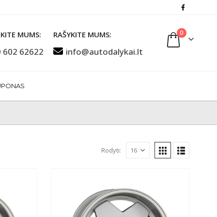
0
KITE MUMS:
RAŠYKITE MUMS:
 602 62622
info@autodalykai.lt
UPONAS
Rodyti: