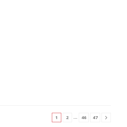
…
1
2
46
47