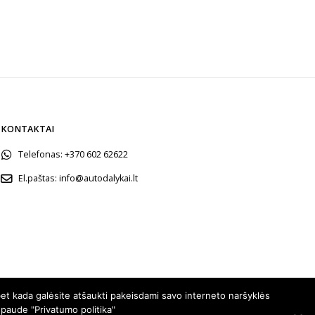
KONTAKTAI
Telefonas:
+370 602 62622
El.paštas:
info@autodalykai.lt
et kada galėsite atšaukti pakeisdami savo interneto naršyklės
spaude "Privatumo politika"