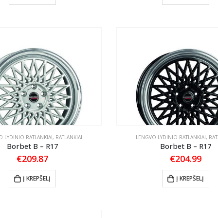
 LYDINIO RATLANKIAI
,
RATLANKIAI
LENGVO LYDINIO RATLANKIAI
,
RAT
Borbet B – R17
Borbet B – R17
€
209.87
€
204.99
Į KREPŠELĮ
Į KREPŠELĮ