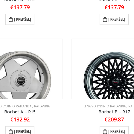
€
137.79
€
137.79
Į KREPŠELĮ
Į KREPŠELĮ
 LYDINIO RATLANKIAI
,
RATLANKIAI
LENGVO LYDINIO RATLANKIAI
,
RAT
Borbet A – R15
Borbet B – R17
€
132.92
€
209.87
Į KREPŠELĮ
Į KREPŠELĮ