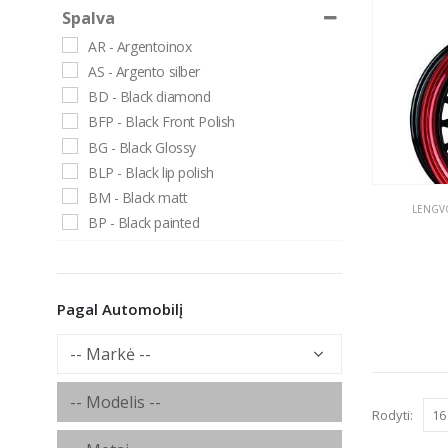
Spalva
AR - Argentoinox
AS - Argento silber
BD - Black diamond
BFP - Black Front Polish
BG - Black Glossy
BLP - Black lip polish
BM - Black matt
LENGVO
BP - Black painted
BPG - Black polished glossy
BRP - black rim polished
BRR - black rim red
Pagal Automobilį
BS - brilliant silver
CS - Crystal silver
CSS - Chromsilber (CSS)
CSS - Srebrne - Chromowane
Rodyti:
DGM - dark grey matt