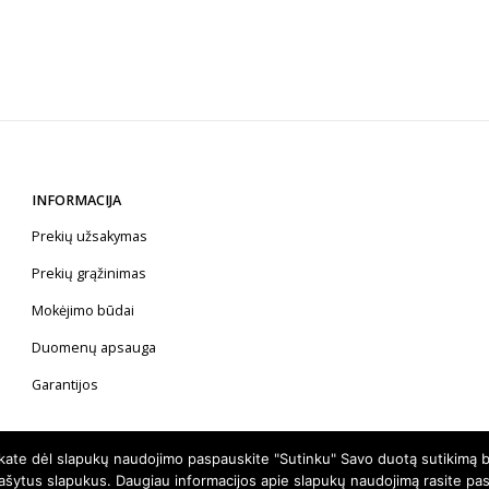
INFORMACIJA
Prekių užsakymas
Prekių grąžinimas
Mokėjimo būdai
Duomenų apsauga
Garantijos
nkate dėl slapukų naudojimo paspauskite "Sutinku" Savo duotą sutikimą b
rašytus slapukus. Daugiau informacijos apie slapukų naudojimą rasite pa