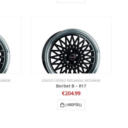
LANKIAI
LENGVO LYDINIO RATLANKIAI
,
RATLANKIAI
Borbet B – R17
€
204.99
Į KREPŠELĮ