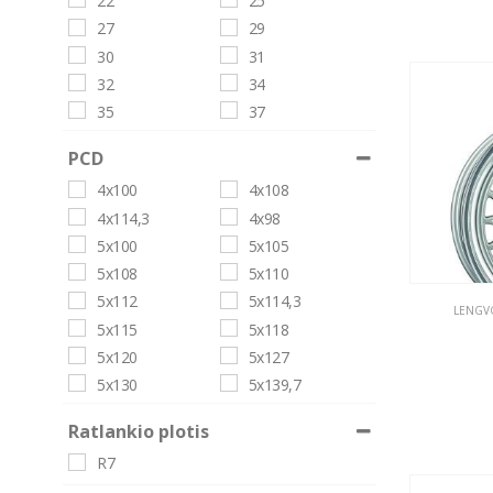
22
25
27
29
30
31
32
34
35
37
38
39
PCD
40
41
4x100
4x108
42
43
4x114,3
4x98
44
45
5x100
5x105
46
47
5x108
5x110
47.5
48
5x112
5x114,3
48.5
49
LENGVO
5x115
5x118
5
50
5x120
5x127
51
52
5x130
5x139,7
54
55
5x98
6x114,3
8
Ratlankio plotis
6x127
6x139,7
R7