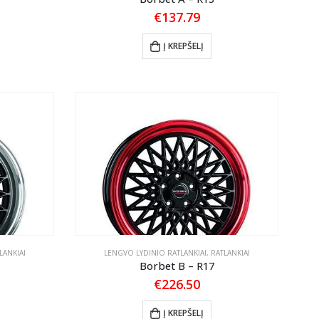
€
137.79
Į KREPŠELĮ
LANKIAI
LENGVO LYDINIO RATLANKIAI
,
RATLANKIAI
Borbet B – R17
€
226.50
Į KREPŠELĮ