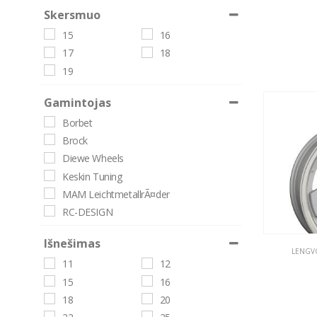
Skersmuo
15
16
17
18
19
Gamintojas
Borbet
Brock
Diewe Wheels
Keskin Tuning
MAM LeichtmetallrÃ¤der
RC-DESIGN
Išnešimas
LENGVO
11
12
15
16
18
20