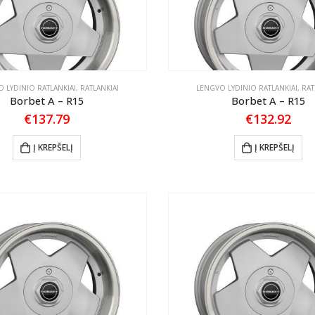
 LYDINIO RATLANKIAI
,
RATLANKIAI
LENGVO LYDINIO RATLANKIAI
,
RAT
Borbet A – R15
Borbet A – R15
€
137.79
€
132.92
Į KREPŠELĮ
Į KREPŠELĮ