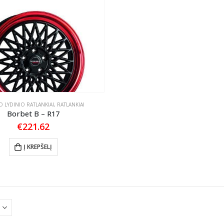
 LYDINIO RATLANKIAI
,
RATLANKIAI
Borbet B – R17
€
221.62
Į KREPŠELĮ