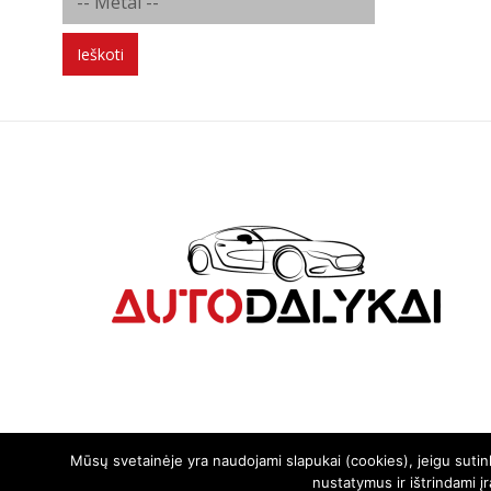
FGVP - Ferric Grey Voll-Poliert (FGVP)
GRP - gold rim polished
Ieškoti
HGM - Himalaya Grey Matt (HGM)
KS - Srebrne KrysztaÅ‚owe
MAG - mistral anthracite glossy
MAGP - Mistral anthracite glossy
polished
MAP - mistral anthracite polished
MBLP - Matt black lip polish
MBP - Matt black painted
MG - Matt grey
MGG - metal grey glossy
NE - Nero
NER - Neroinox
PFP - Palladium front polish
PIS - Pigmentsilber
PL - Platin
Mūsų svetainėje yra naudojami slapukai (cookies), jeigu suti
PLN - Platininox
nustatymus ir ištrindami į