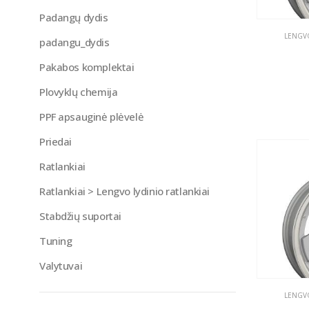
Padangų dydis
LENGVO
padangu_dydis
Pakabos komplektai
Plovyklų chemija
PPF apsauginė plėvelė
Priedai
Ratlankiai
Ratlankiai > Lengvo lydinio ratlankiai
Stabdžių suportai
Tuning
Valytuvai
LENGVO