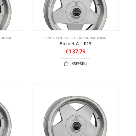
LANKIAI
LENGVO LYDINIO RATLANKIAI
,
RATLANKIAI
Borbet A – R15
€
137.79
Į KREPŠELĮ