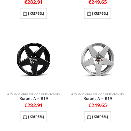
€
282.91
€
249.65
Į KREPŠELĮ
Į KREPŠELĮ
LENGVO LYDINIO RATLANKIAI
,
RATLANKIAI
LENGVO LYDINIO RATLANKIAI
,
RATLANKIAI
Borbet A – R19
Borbet A – R19
€
282.91
€
249.65
Į KREPŠELĮ
Į KREPŠELĮ