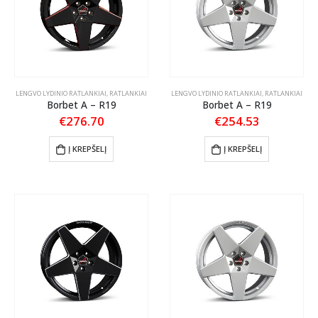
LENGVO LYDINIO RATLANKIAI
,
RATLANKIAI
LENGVO LYDINIO RATLANKIAI
,
RATLANKIAI
Borbet A – R19
Borbet A – R19
€
276.70
€
254.53
Į KREPŠELĮ
Į KREPŠELĮ