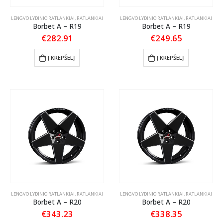
LENGVO LYDINIO RATLANKIAI
,
RATLANKIAI
LENGVO LYDINIO RATLANKIAI
,
RATLANKIAI
Borbet A – R19
Borbet A – R19
€
282.91
€
249.65
Į KREPŠELĮ
Į KREPŠELĮ
LENGVO LYDINIO RATLANKIAI
,
RATLANKIAI
LENGVO LYDINIO RATLANKIAI
,
RATLANKIAI
Borbet A – R20
Borbet A – R20
€
343.23
€
338.35