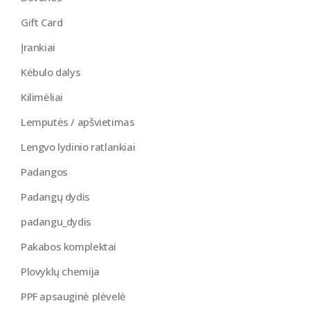
Gift Card
Įrankiai
Kėbulo dalys
Kilimėliai
Lemputės / apšvietimas
Lengvo lydinio ratlankiai
Padangos
Padangų dydis
padangu_dydis
Pakabos komplektai
Plovyklų chemija
PPF apsauginė plėvelė