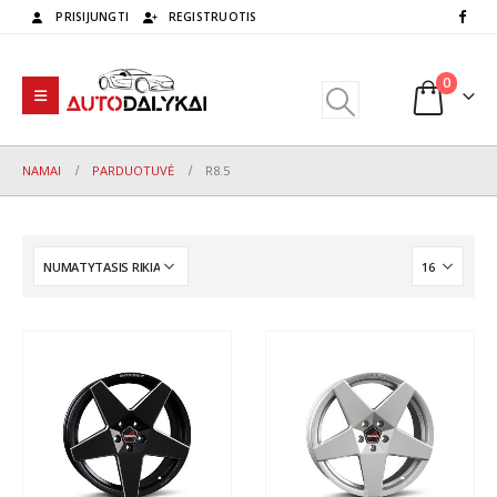
PRISIJUNGTI
REGISTRUOTIS
0
NAMAI
PARDUOTUVĖ
R8.5