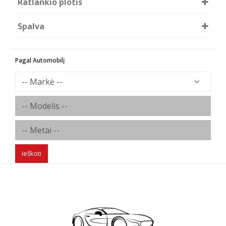
25
26
Ratlankio plotis
5x100
5x105
27
28
5x108
5x110
R8
29
30
5x112
5x114,3
Spalva
31
32
5x115
5x118
AOFP - ACID ORANGE FRONT POLISH
33
34
5x120
5x127
AR - Argentoinox
35
36
5x130
5x139,7
Pagal Automobilį
AS - Argento silber
37
38
5x165,1
6x114,3
BBG - Black blue glossy
39
40
6x120
6x127
BD - Black diamond
41
42
6x130
6x139,7
BE - Black edition
43
43.5
BFP - Black Front Polish
44
45
BG - Black Glossy
46
47
BGRR - black glossy rim red
48
49
BLP - Black lip polish
5
50
BM - Black matt
Ieškoti
51
52
BMRY - black matt rim yellow
52.5
53
BMSPR - black matt silver spoke rim
54
55
BMSRP - black matt spoke rim polished
56
56.4
BP - Black painted
57
BPG - Black polished glossy
BPLR - Black painted lip red