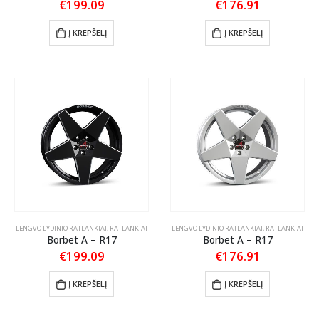
€
199.09
€
176.91
Į KREPŠELĮ
Į KREPŠELĮ
LENGVO LYDINIO RATLANKIAI
,
RATLANKIAI
LENGVO LYDINIO RATLANKIAI
,
RATLANKIAI
Borbet A – R17
Borbet A – R17
€
199.09
€
176.91
Į KREPŠELĮ
Į KREPŠELĮ