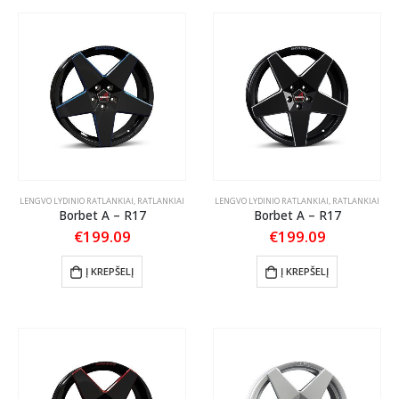
LENGVO LYDINIO RATLANKIAI
,
RATLANKIAI
LENGVO LYDINIO RATLANKIAI
,
RATLANKIAI
Borbet A – R17
Borbet A – R17
€
199.09
€
199.09
Į KREPŠELĮ
Į KREPŠELĮ