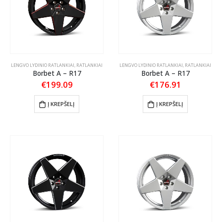
LENGVO LYDINIO RATLANKIAI
,
RATLANKIAI
LENGVO LYDINIO RATLANKIAI
,
RATLANKIAI
Borbet A – R17
Borbet A – R17
€
199.09
€
176.91
Į KREPŠELĮ
Į KREPŠELĮ