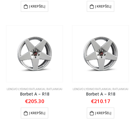
Į KREPŠELĮ
Į KREPŠELĮ
LENGVO LYDINIO RATLANKIAI
,
RATLANKIAI
LENGVO LYDINIO RATLANKIAI
,
RATLANKIAI
Borbet A – R18
Borbet A – R18
€
205.30
€
210.17
Į KREPŠELĮ
Į KREPŠELĮ