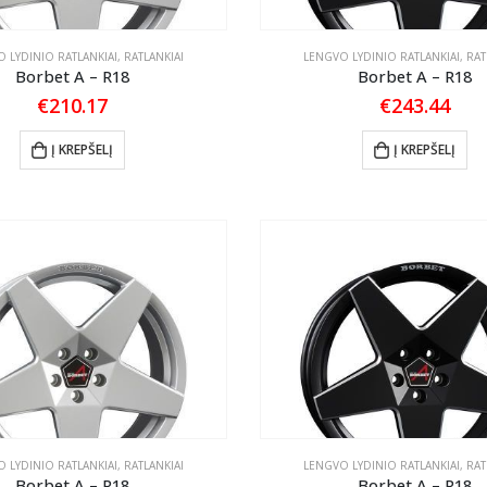
 LYDINIO RATLANKIAI
,
RATLANKIAI
LENGVO LYDINIO RATLANKIAI
,
RAT
Borbet A – R18
Borbet A – R18
€
210.17
€
243.44
Į KREPŠELĮ
Į KREPŠELĮ
 LYDINIO RATLANKIAI
,
RATLANKIAI
LENGVO LYDINIO RATLANKIAI
,
RAT
Borbet A – R18
Borbet A – R18