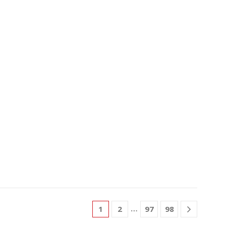
…
1
2
97
98