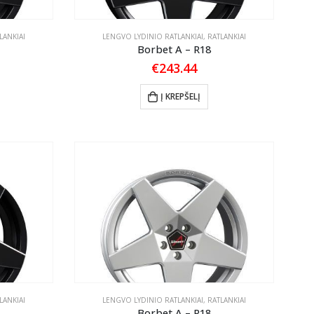
LANKIAI
LENGVO LYDINIO RATLANKIAI
,
RATLANKIAI
Borbet A – R18
€
243.44
Į KREPŠELĮ
LANKIAI
LENGVO LYDINIO RATLANKIAI
,
RATLANKIAI
Borbet A – R18