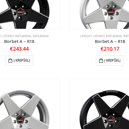
 LYDINIO RATLANKIAI
,
RATLANKIAI
LENGVO LYDINIO RATLANKIAI
,
RAT
Borbet A – R18
Borbet A – R18
€
243.44
€
210.17
Į KREPŠELĮ
Į KREPŠELĮ