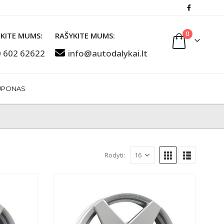
0
KITE MUMS:
RAŠYKITE MUMS:
 602 62622
info@autodalykai.lt
UPONAS
Rodyti: