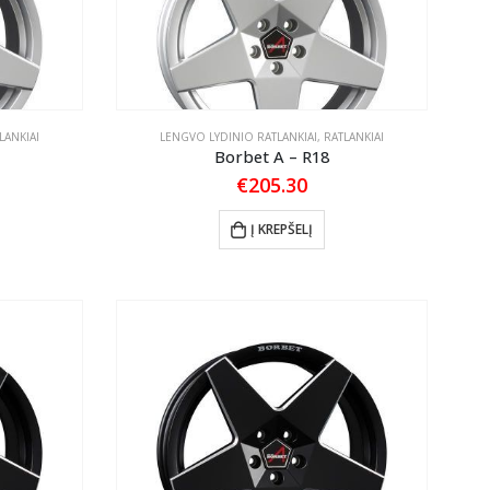
LANKIAI
LENGVO LYDINIO RATLANKIAI
,
RATLANKIAI
Borbet A – R18
€
205.30
Į KREPŠELĮ