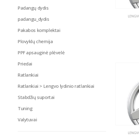
Padangų dydis
LENGVO
padangu_dydis
Pakabos komplektai
Plovyklų chemija
PPF apsauginė plėvelė
Priedai
Ratlankiai
Ratlankiai > Lengvo lydinio ratlankiai
Stabdžių suportai
Tuning
Valytuvai
LENGVO