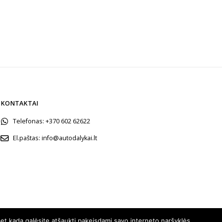
KONTAKTAI
Telefonas:
+370 602 62622
El.paštas:
info@autodalykai.lt
et kada galėsite atšaukti pakeisdami savo interneto naršyklės