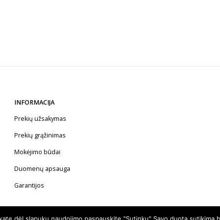
INFORMACIJA
Prekių užsakymas
Prekių grąžinimas
Mokėjimo būdai
Duomenų apsauga
Garantijos
nkate dėl slapukų naudojimo paspauskite "Sutinku" Savo duotą sutikimą b