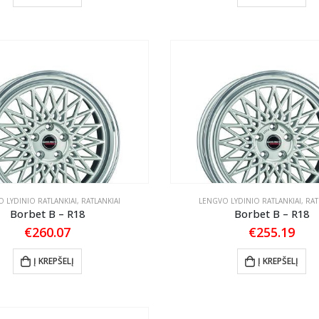
 LYDINIO RATLANKIAI
,
RATLANKIAI
LENGVO LYDINIO RATLANKIAI
,
RAT
Borbet B – R18
Borbet B – R18
€
260.07
€
255.19
Į KREPŠELĮ
Į KREPŠELĮ