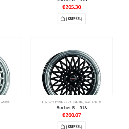
€
205.30
Į KREPŠELĮ
LANKIAI
LENGVO LYDINIO RATLANKIAI
,
RATLANKIAI
Borbet B – R18
€
260.07
Į KREPŠELĮ