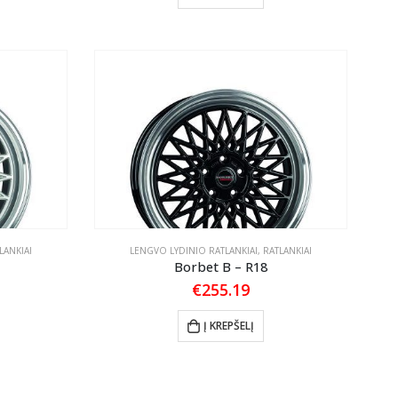
LANKIAI
LENGVO LYDINIO RATLANKIAI
,
RATLANKIAI
Borbet B – R18
€
255.19
Į KREPŠELĮ