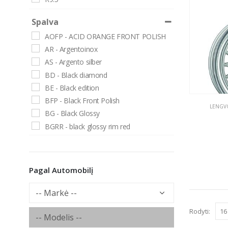
Spalva
AOFP - ACID ORANGE FRONT POLISH
AR - Argentoinox
AS - Argento silber
BD - Black diamond
BE - Black edition
BFP - Black Front Polish
LENGVO
BG - Black Glossy
BGRR - black glossy rim red
BLP - Black lip polish
BM - Black matt
BMRY - black matt rim yellow
Pagal Automobilį
BMSPR - black matt silver spoke rim
BP - Black painted
BPG - Black polished glossy
Rodyti:
BPLR - Black painted lip red