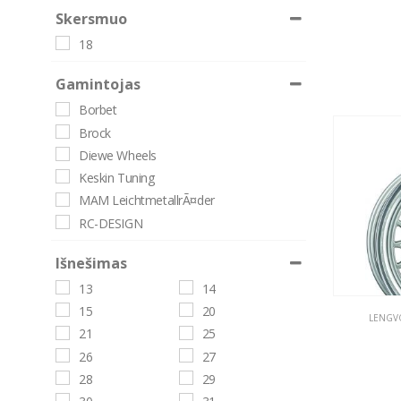
Skersmuo
18
Gamintojas
Borbet
Brock
Diewe Wheels
Keskin Tuning
MAM LeichtmetallrÃ¤der
RC-DESIGN
Išnešimas
13
14
15
20
LENGVO
21
25
26
27
28
29