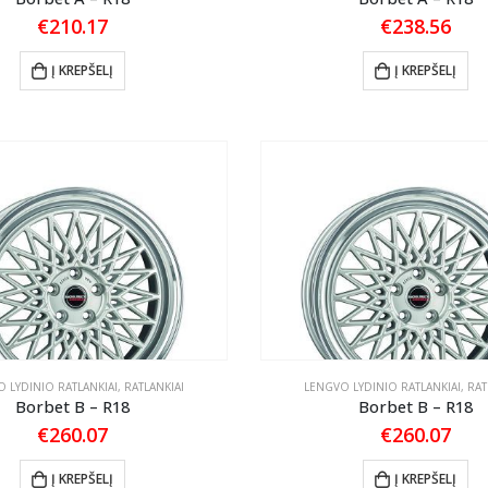
€
210.17
€
238.56
Į KREPŠELĮ
Į KREPŠELĮ
 LYDINIO RATLANKIAI
,
RATLANKIAI
LENGVO LYDINIO RATLANKIAI
,
RAT
Borbet B – R18
Borbet B – R18
€
260.07
€
260.07
Į KREPŠELĮ
Į KREPŠELĮ