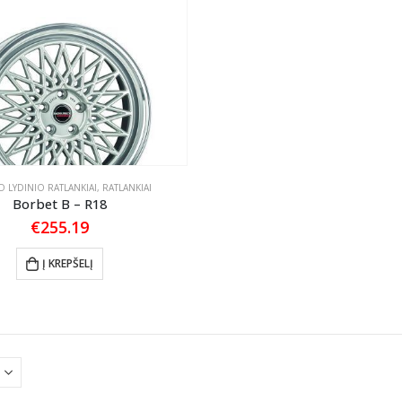
 LYDINIO RATLANKIAI
,
RATLANKIAI
Borbet B – R18
€
255.19
Į KREPŠELĮ