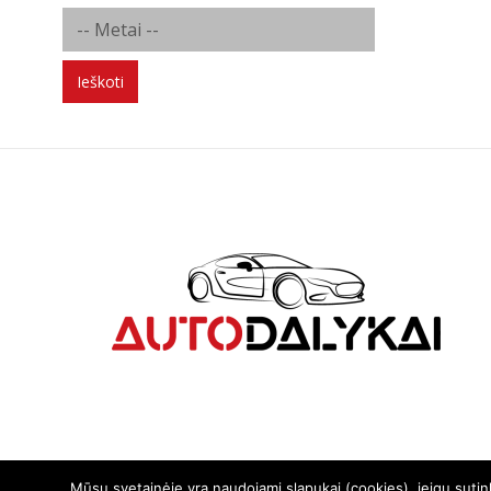
BPM - black polished matt
BRI - BLACK RED INSIDE
BRP - black rim polished
Ieškoti
BRR - black rim red
BRS - BrunoS
BS - brilliant silver
CS - Crystal silver
CSS - Chromsilber (CSS)
CSS - Srebrne - Chromowane
DBM - deep black matt
DGM - dark grey matt
DGPM - dark grey polished matt
DS - Dark Sparkle (DS)
DS - Grafitowe Matowe
DTP - dark titan polished
FGVP - Ferric Grey Voll-Poliert (FGVP)
GG - grey glossy
GLP - Gold lip polsih
Mūsų svetainėje yra naudojami slapukai (cookies), jeigu suti