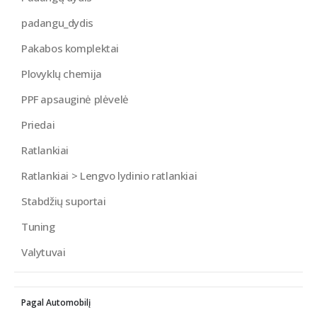
padangu_dydis
Pakabos komplektai
Plovyklų chemija
PPF apsauginė plėvelė
Priedai
Ratlankiai
Ratlankiai > Lengvo lydinio ratlankiai
Stabdžių suportai
Tuning
Valytuvai
Pagal Automobilį