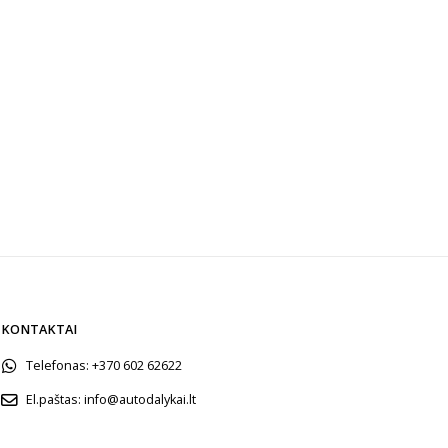
KONTAKTAI
Telefonas:
+370 602 62622
El.paštas:
info@autodalykai.lt