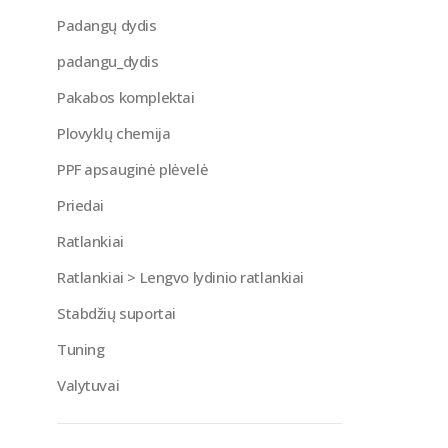
Padangų dydis
padangu_dydis
Pakabos komplektai
Plovyklų chemija
PPF apsauginė plėvelė
Priedai
Ratlankiai
Ratlankiai > Lengvo lydinio ratlankiai
Stabdžių suportai
Tuning
Valytuvai