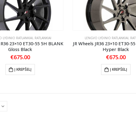
 LYDINIO RATLANKIAI
,
RATLANKIAI
LENGVO LYDINIO RATLANKIAI
,
RAT
 JR36 23×10 ET30-55 5H BLANK
JR Wheels JR36 23×10 ET30-5
Gloss Black
Hyper Black
€
675.00
€
675.00
Į KREPŠELĮ
Į KREPŠELĮ