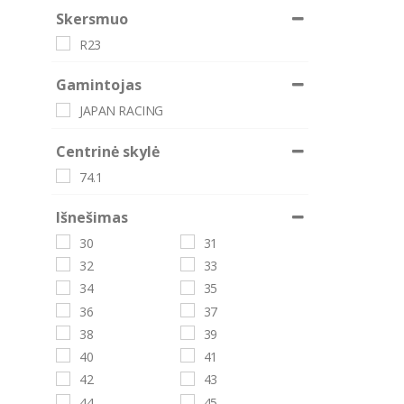
Skersmuo
R23
Gamintojas
JAPAN RACING
Centrinė skylė
74.1
Išnešimas
30
31
32
33
34
35
36
37
38
39
40
41
42
43
44
45