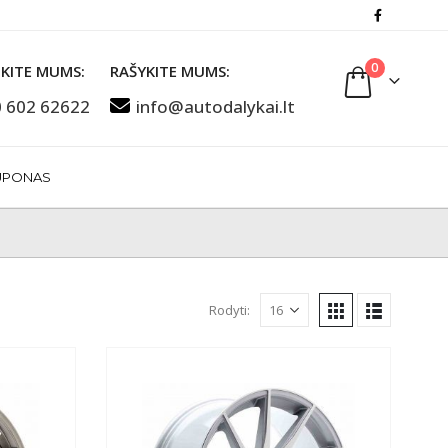
0
KITE MUMS:
RAŠYKITE MUMS:
 602 62622
info@autodalykai.lt
UPONAS
Rodyti: