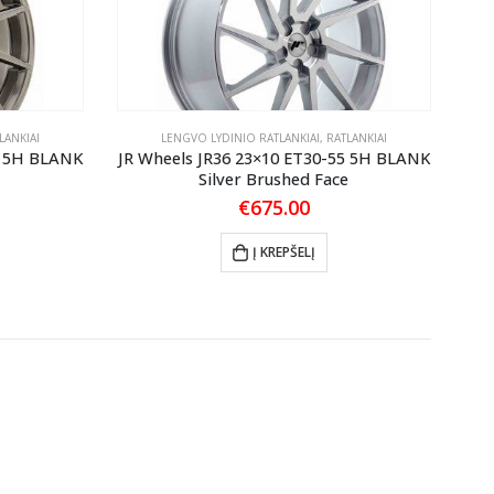
LANKIAI
LENGVO LYDINIO RATLANKIAI
,
RATLANKIAI
5 5H BLANK
JR Wheels JR36 23×10 ET30-55 5H BLANK
Silver Brushed Face
€
675.00
Į KREPŠELĮ