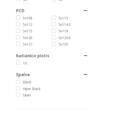
46
47
PCD
48
49
5x108
5x110
50
51
5x112
5x114.3
52
53
5x115
5x118
54
55
5x120
5x120.6
5x127
5x130
Ratlankio plotis
10
Spalva
Black
Hiper Black
Silver