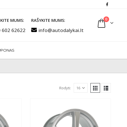
0
KITE MUMS:
RAŠYKITE MUMS:
 602 62622
info@autodalykai.lt
UPONAS
Rodyti: