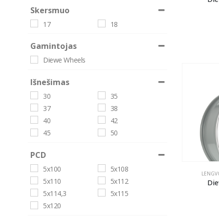
Skersmuo
17
18
Gamintojas
Diewe Wheels
Išnešimas
30
35
37
38
40
42
45
50
PCD
5x100
5x108
LENGVO
5x110
5x112
Die
5x114,3
5x115
5x120