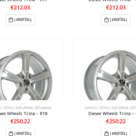
€
212.03
€
212.03
Į KREPŠELĮ
Į KREPŠELĮ
 LYDINIO RATLANKIAI
,
RATLANKIAI
LENGVO LYDINIO RATLANKIAI
,
RAT
we Wheels Trina – R18
Diewe Wheels Trina –
€
250.22
€
250.22
Į KREPŠELĮ
Į KREPŠELĮ