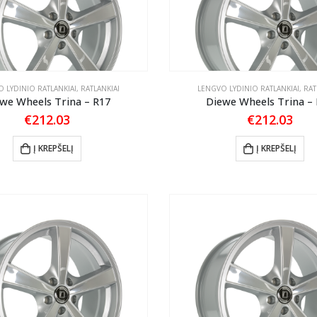
 LYDINIO RATLANKIAI
,
RATLANKIAI
LENGVO LYDINIO RATLANKIAI
,
RAT
we Wheels Trina – R17
Diewe Wheels Trina –
€
212.03
€
212.03
Į KREPŠELĮ
Į KREPŠELĮ