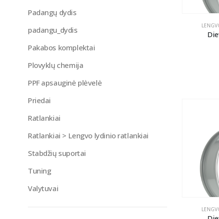
Padangų dydis
LENGVO
padangu_dydis
Die
Pakabos komplektai
Plovyklų chemija
PPF apsauginė plėvelė
Priedai
Ratlankiai
Ratlankiai > Lengvo lydinio ratlankiai
Stabdžių suportai
Tuning
Valytuvai
LENGVO
Die