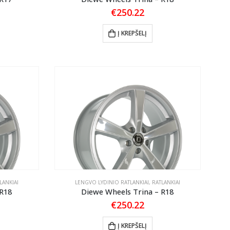
€
250.22
Į KREPŠELĮ
LANKIAI
LENGVO LYDINIO RATLANKIAI
,
RATLANKIAI
 R18
Diewe Wheels Trina – R18
€
250.22
Į KREPŠELĮ