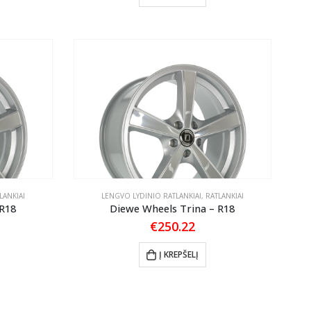
LANKIAI
LENGVO LYDINIO RATLANKIAI
,
RATLANKIAI
 R18
Diewe Wheels Trina – R18
€
250.22
Į KREPŠELĮ