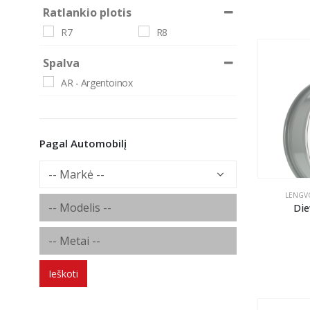
Ratlankio plotis
R7
R8
Spalva
AR - Argentoinox
Pagal Automobilį
LENGVO
Die
Ieškoti