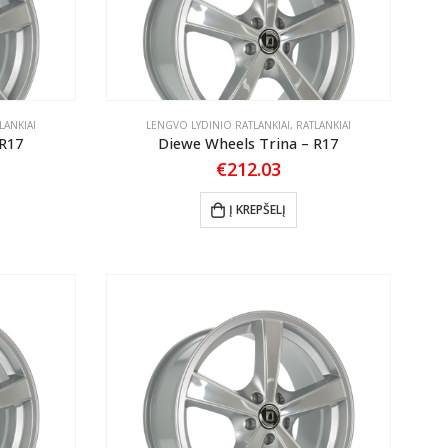
LANKIAI
LENGVO LYDINIO RATLANKIAI
,
RATLANKIAI
 R17
Diewe Wheels Trina – R17
€
212.03
Į KREPŠELĮ