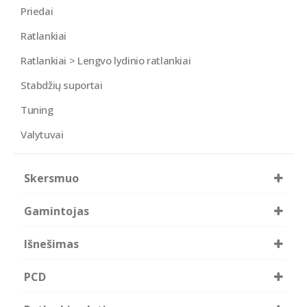
Priedai
Ratlankiai
Ratlankiai > Lengvo lydinio ratlankiai
Stabdžių suportai
Tuning
Valytuvai
Skersmuo
16
17
Gamintojas
18
19
20
21
Diewe Wheels
22
Išnešimas
19
20
PCD
21
25
26
27
5x100
5x105