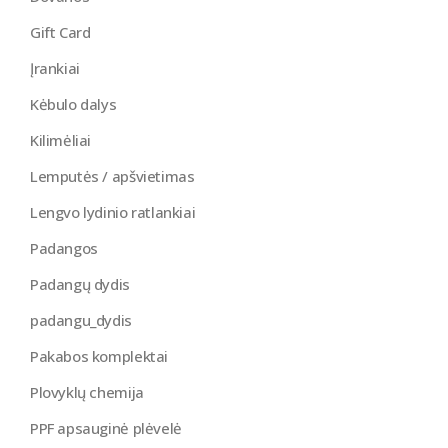
Gift Card
Įrankiai
Kėbulo dalys
Kilimėliai
Lemputės / apšvietimas
Lengvo lydinio ratlankiai
Padangos
Padangų dydis
padangu_dydis
Pakabos komplektai
Plovyklų chemija
PPF apsauginė plėvelė