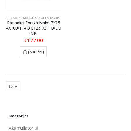
LENGVO LYDINIO RATLANKIAI
,
RATLANKIAI
Ratlankis Forzza Malm 7X15
4X100/114,3 ET25 73,1 B/LM
(NP)
€
122.00
Į KREPŠELĮ
Kategorijos
Akumuliatoriai