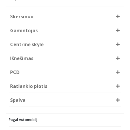
Skersmuo
R15
Gamintojas
Forzza
Centrinė skylė
73.10
Išnešimas
25
PCD
4x100
Ratlankio plotis
7.0
Spalva
B/LM
Pagal Automobilį