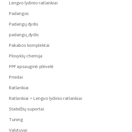
Lengvo lydinio ratlankiai
Padangos
Padangų dydis
padangu_dydis
Pakabos komplektai
Plovyklų chemija
PPF apsauginė plėvelė
Priedai
Ratlankiai
Ratlankiai > Lengvo lydinio ratlankiai
Stabdžių suportai
Tuning
Valytuvai