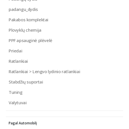
padangu_dydis
Pakabos komplektai
Plovyklų chemija
PPF apsauginė plėvelė
Priedai
Ratlankiai
Ratlankiai > Lengvo lydinio ratlankiai
Stabdžių suportai
Tuning
Valytuvai
Pagal Automobilį