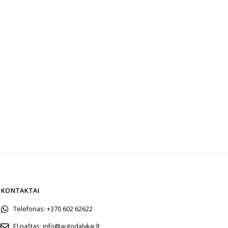
KONTAKTAI
Telefonas:
+370 602 62622
El.paštas:
info@autodalykai.lt