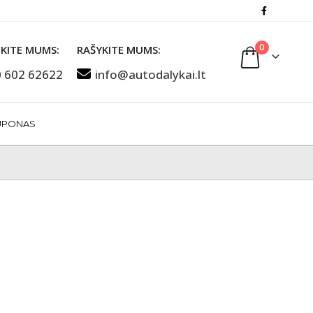
0
KITE MUMS:
RAŠYKITE MUMS:
 602 62622
info@autodalykai.lt
UPONAS