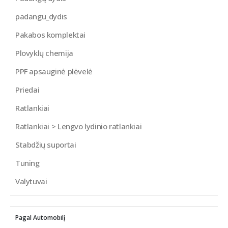
padangu_dydis
Pakabos komplektai
Plovyklų chemija
PPF apsauginė plėvelė
Priedai
Ratlankiai
Ratlankiai > Lengvo lydinio ratlankiai
Stabdžių suportai
Tuning
Valytuvai
Pagal Automobilį