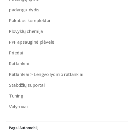
padangu_dydis
Pakabos komplektai
Plovyklų chemija
PPF apsauginė plėvelė
Priedai
Ratlankiai
Ratlankiai > Lengvo lydinio ratlankiai
Stabdžių suportai
Tuning
Valytuvai
Pagal Automobilį