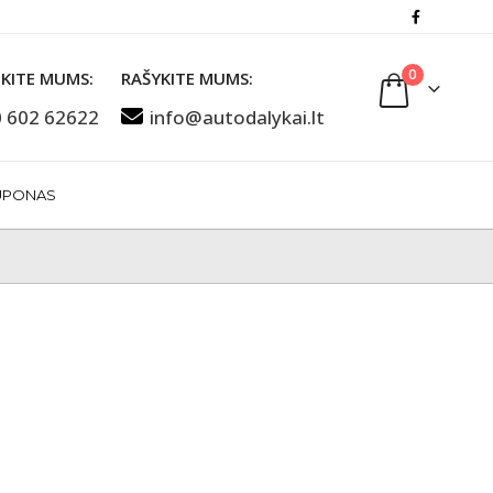
0
KITE MUMS:
RAŠYKITE MUMS:
 602 62622
info@autodalykai.lt
UPONAS