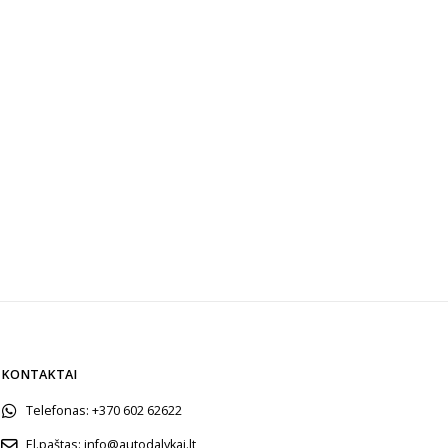
KONTAKTAI
Telefonas:
+370 602 62622
El.paštas:
info@autodalykai.lt