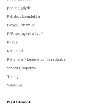
padangu_dydis
Pakabos komplektai
Plovyklų chemija
PPF apsauginė plėvelė
Priedai
Ratlankiai
Ratlankiai > Lengvo lydinio ratlankiai
Stabdžių suportai
Tuning
Valytuvai
Pagal Automobilį