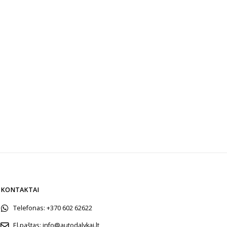
KONTAKTAI
Telefonas:
+370 602 62622
El.paštas:
info@autodalykai.lt