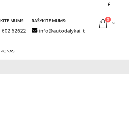
0
KITE MUMS:
RAŠYKITE MUMS:
 602 62622
info@autodalykai.lt
UPONAS