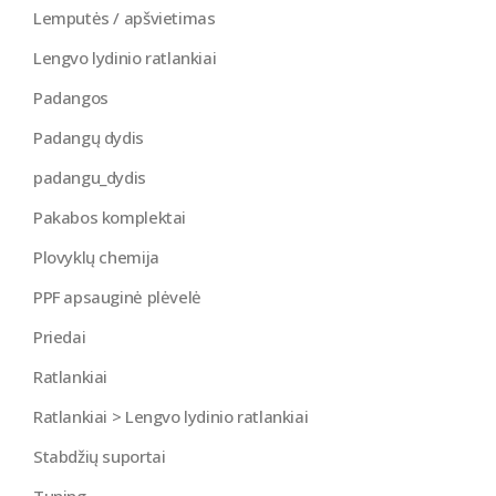
Lemputės / apšvietimas
Lengvo lydinio ratlankiai
Padangos
Padangų dydis
padangu_dydis
Pakabos komplektai
Plovyklų chemija
PPF apsauginė plėvelė
Priedai
Ratlankiai
Ratlankiai > Lengvo lydinio ratlankiai
Stabdžių suportai
Tuning