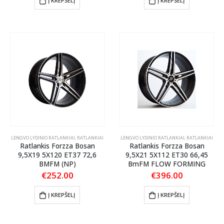
Į KREPŠELĮ
Į KREPŠELĮ
LENGVO LYDINIO RATLANKIAI
,
RATLANKIAI
LENGVO LYDINIO RATLANKIAI
,
RATLANKIAI
Ratlankis Forzza Bosan
Ratlankis Forzza Bosan
9,5X19 5X120 ET37 72,6
9,5X21 5X112 ET30 66,45
BMFM (NP)
BmFM FLOW FORMING
€
252.00
€
396.00
Į KREPŠELĮ
Į KREPŠELĮ