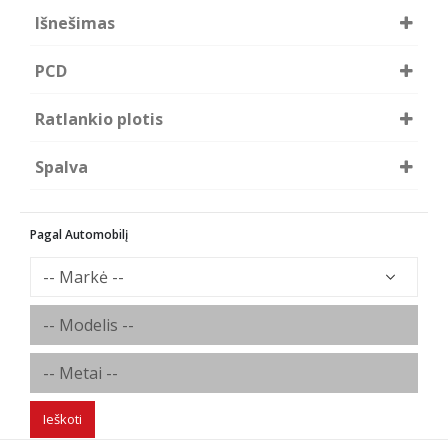
Borbet
Išnešimas
40
44
PCD
48
5x112
Ratlankio plotis
R8
Spalva
BMRY - black matt rim yellow
Pagal Automobilį
Ieškoti