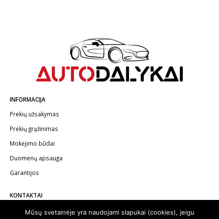
INFORMACIJA
Prekių užsakymas
Prekių grąžinimas
Mokėjimo būdai
Duomenų apsauga
Garantijos
KONTAKTAI
Telefonas:
+370 602 62622
Mūsų svetainėje yra naudojami slapukai (cookies), jeigu