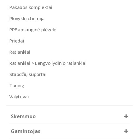
Pakabos komplektai
Plovyklų chemija
PPF apsauginė plėvelė
Priedai
Ratlankiai
Ratlankiai > Lengvo lydinio ratlankiai
Stabdžių suportai
Tuning
Valytuvai
Skersmuo
18
Gamintojas