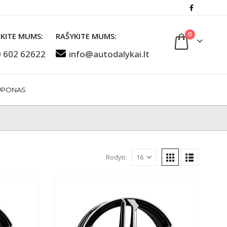
0
KITE MUMS:
RAŠYKITE MUMS:
 602 62622
info@autodalykai.lt
UPONAS
Rodyti: