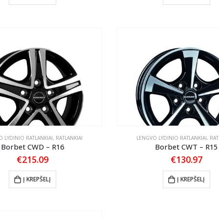
 LYDINIO RATLANKIAI
,
RATLANKIAI
LENGVO LYDINIO RATLANKIAI
,
RAT
Borbet CWD – R16
Borbet CWT – R15
€
215.09
€
130.97
Į KREPŠELĮ
Į KREPŠELĮ