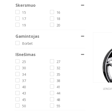
Skersmuo
15
16
17
18
19
20
Gamintojas
Borbet
Išnešimas
25
27
30
32
34
35
37
38
40
41
LENGVO
43
44
45
48
50
55