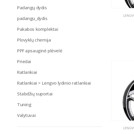
Padangų dydis
LENGVO
padangu_dydis
Pakabos komplektai
Plovyklų chemija
PPF apsauginė plėvelė
Priedai
Ratlankiai
Ratlankiai > Lengvo lydinio ratlankiai
Stabdžių suportai
Tuning
Valytuvai
LENGVO