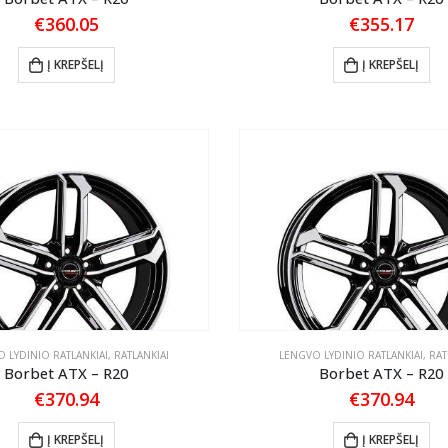
€
360.05
€
355.17
Į KREPŠELĮ
Į KREPŠELĮ
 LYDINIO RATLANKIAI
,
RATLANKIAI
LENGVO LYDINIO RATLANKIAI
,
RAT
Borbet ATX – R20
Borbet ATX – R20
€
370.94
€
370.94
Į KREPŠELĮ
Į KREPŠELĮ