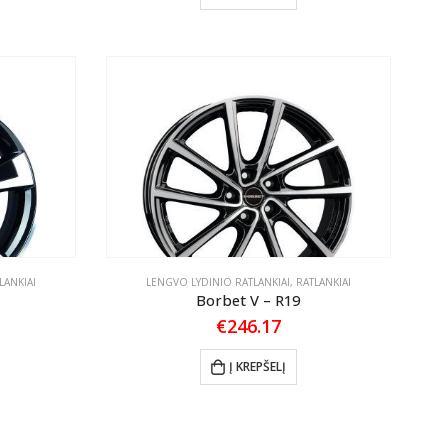
LANKIAI
LENGVO LYDINIO RATLANKIAI
,
RATLANKIAI
Borbet V – R19
€
246.17
Į KREPŠELĮ