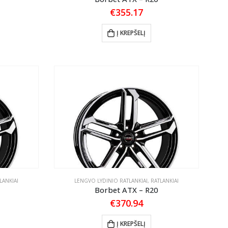
€
355.17
Į KREPŠELĮ
LANKIAI
LENGVO LYDINIO RATLANKIAI
,
RATLANKIAI
Borbet ATX – R20
€
370.94
Į KREPŠELĮ