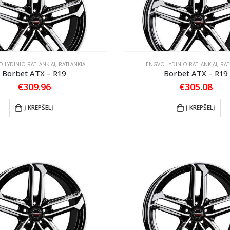
 LYDINIO RATLANKIAI
,
RATLANKIAI
LENGVO LYDINIO RATLANKIAI
,
RAT
Borbet ATX – R19
Borbet ATX – R19
€
309.96
€
305.08
Į KREPŠELĮ
Į KREPŠELĮ