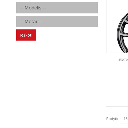
Ieškoti
LENGVO
Rodyti: