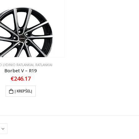
 LYDINIO RATLANKIAI
,
RATLANKIAI
Borbet V – R19
€
246.17
Į KREPŠELĮ