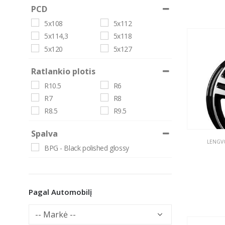
68
PCD
5x108
5x112
5x114,3
5x118
5x120
5x127
Ratlankio plotis
R10.5
R6
R7
R8
R8.5
R9.5
Spalva
LENGVO
BPG - Black polished glossy
Pagal Automobilį