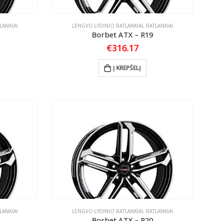
LANKIAI
LENGVO LYDINIO RATLANKIAI
,
RATLANKIAI
Borbet ATX – R19
€
316.17
Į KREPŠELĮ
LANKIAI
LENGVO LYDINIO RATLANKIAI
,
RATLANKIAI
Borbet ATX – R20