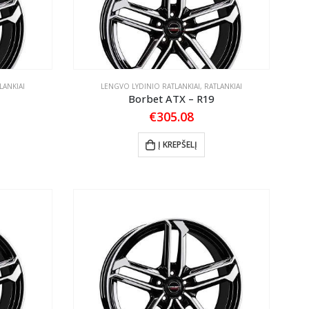
LANKIAI
LENGVO LYDINIO RATLANKIAI
,
RATLANKIAI
Borbet ATX – R19
€
305.08
Į KREPŠELĮ