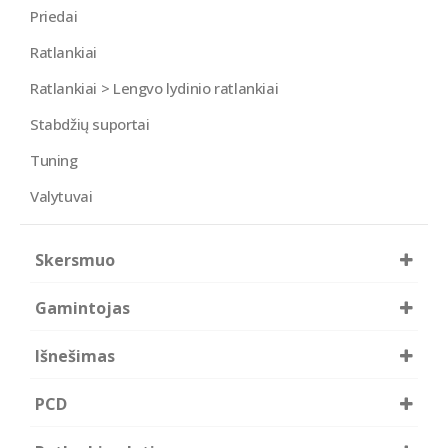
Priedai
Ratlankiai
Ratlankiai > Lengvo lydinio ratlankiai
Stabdžių suportai
Tuning
Valytuvai
Skersmuo
16
18
Gamintojas
19
20
Borbet
Išnešimas
20
24
PCD
25
30
35
37
5x108
5x112