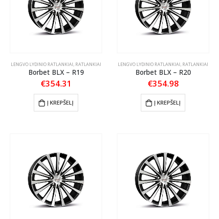
LENGVO LYDINIO RATLANKIAI
,
RATLANKIAI
LENGVO LYDINIO RATLANKIAI
,
RATLANKIAI
Borbet BLX – R19
Borbet BLX – R20
€
354.31
€
354.98
Į KREPŠELĮ
Į KREPŠELĮ