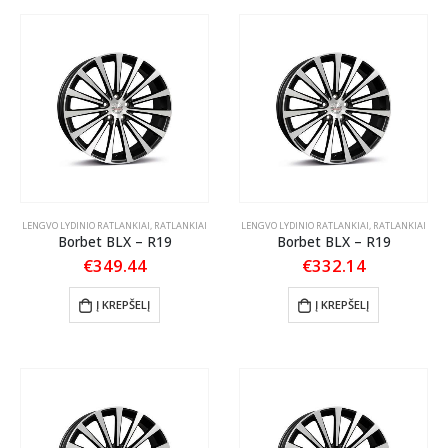
LENGVO LYDINIO RATLANKIAI
,
RATLANKIAI
LENGVO LYDINIO RATLANKIAI
,
RATLANKIAI
Borbet BLX – R19
Borbet BLX – R19
€
349.44
€
332.14
Į KREPŠELĮ
Į KREPŠELĮ