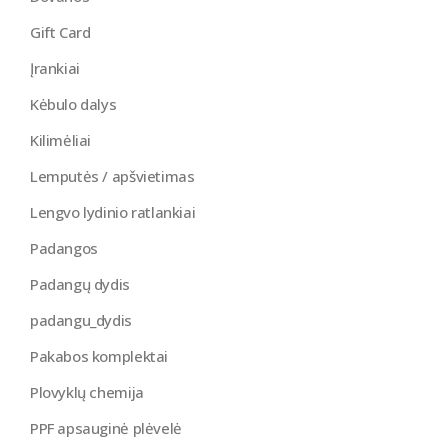
Gift Card
Įrankiai
Kėbulo dalys
Kilimėliai
Lemputės / apšvietimas
Lengvo lydinio ratlankiai
Padangos
Padangų dydis
padangu_dydis
Pakabos komplektai
Plovyklų chemija
PPF apsauginė plėvelė