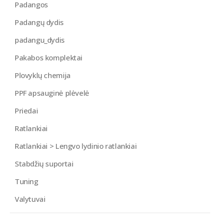
Padangos
Padangų dydis
padangu_dydis
Pakabos komplektai
Plovyklų chemija
PPF apsauginė plėvelė
Priedai
Ratlankiai
Ratlankiai > Lengvo lydinio ratlankiai
Stabdžių suportai
Tuning
Valytuvai