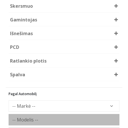
Skersmuo
20
Gamintojas
Diewe Wheels
Išnešimas
50
PCD
5x127
Ratlankio plotis
R8.5
Spalva
BR - Bruno
Pagal Automobilį