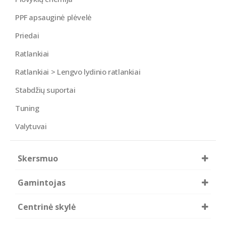
PPF apsauginė plėvelė
Priedai
Ratlankiai
Ratlankiai > Lengvo lydinio ratlankiai
Stabdžių suportai
Tuning
Valytuvai
Skersmuo
17
R22
Gamintojas
Borbet
Centrinė skylė
Concaver
74.1