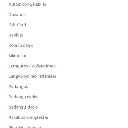
Automobilių kabliai
Dovanos
Gift Card
Įrankiai
Kėbulo dalys
Kilimėliai
Lemputės / apšvietimas
Lengvo lydinio ratlankiai
Padangos
Padangų dydis
padangu_dydis
Pakabos komplektai
Plovyklų chemija