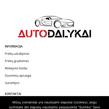
58
59
60
61
62
63
64
INFORMACIJA
Prekių užsakymas
Prekių grąžinimas
Mokėjimo būdai
Duomenų apsauga
Garantijos
KONTAKTAI
Telefonas:
+370 602 62622
Mūsų svetainėje yra naudojami slapukai (cookies), jeigu
sutinkate dėl slapukų naudojimo paspauskite "Sutinku" Savo