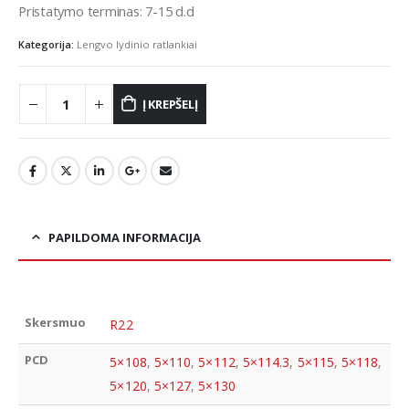
Pristatymo terminas: 7-15 d.d
Kategorija:
Lengvo lydinio ratlankiai
Į KREPŠELĮ
PAPILDOMA INFORMACIJA
Skersmuo
R22
PCD
5×108
,
5×110
,
5×112
,
5×114.3
,
5×115
,
5×118
,
5×120
,
5×127
,
5×130