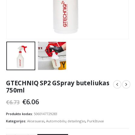
GTECHNIQ SP2 GSpray buteliukas
750ml
Original
Current
€
6.06
€
6.73
price
price
was:
is:
Produkto kodas:
5060147729283
€6.73.
€6.06.
Kategorijos:
Aksesuarai
,
Automobilių detailing'as
,
Purkštuvai