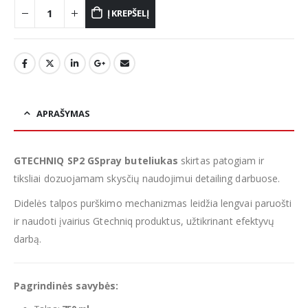
Į KREPŠELĮ
APRAŠYMAS
GTECHNIQ SP2 GSpray buteliukas
skirtas patogiam ir
tiksliai dozuojamam skysčių naudojimui detailing darbuose.
Didelės talpos purškimo mechanizmas leidžia lengvai paruošti
ir naudoti įvairius Gtechniq produktus, užtikrinant efektyvų
darbą.
Pagrindinės savybės: