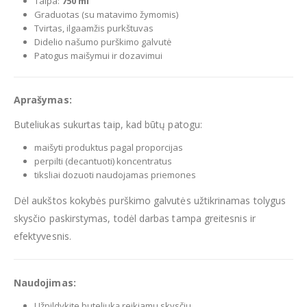
Talpa:
750 ml
Graduotas (su matavimo žymomis)
Tvirtas, ilgaamžis purkštuvas
Didelio našumo purškimo galvutė
Patogus maišymui ir dozavimui
Aprašymas:
Buteliukas sukurtas taip, kad būtų patogu:
maišyti produktus pagal proporcijas
perpilti (decantuoti) koncentratus
tiksliai dozuoti naudojamas priemones
Dėl aukštos kokybės purškimo galvutės užtikrinamas tolygus
skysčio paskirstymas, todėl darbas tampa greitesnis ir
efektyvesnis.
Naudojimas:
Užpildykite buteliuką reikiamu skysčiu