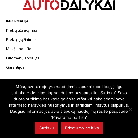
INFORMACIJA
Prekių užsakymas
Prekių grąžinimas
Mokėjimo būdai
Duomenų apsauga
Garantijos
KONTAKTAI
Mūsų svetainėje yra naudojami slapukai (cookies), jeigu
Telefonas:
+370 602 62622
sutinkate dėl slapukų naudojimo paspauskite "Sutinku" Savo
duotą sutikimą bet kada galėsite atšaukti pakeisdami savo
El.paštas:
info@autodalykai.lt
interneto naršyklės nustatymus ir ištrindami įrašytus slapukus.
Daugiau informacijos apie slapukų naudojimą rasite paspaude
"Privatumo politika"
Sutinku
Privatumo politika
© 2024. Visos teisės saugomos | Svetainę sukūrė:
svetainesideja.lt