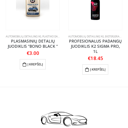
RIKLIO VALIKLIAI
AUTOMOBILIŲ DETAILING'AS
,
PLASTIKO DALIŲ JUODINTOJAI/ATNAUJINTOJAI
AUTOMOBILIŲ DETAILING'AS
,
EKSTERJERAS
,
RATL
PLASMASINIŲ DETALIŲ
PROFESIONALUS PADANGŲ
JUODIKLIS “BONO BLACK “
JUODIKLIS K2 SIGMA PRO,
1L
€
3.00
€
18.45
Į KREPŠELĮ
Į KREPŠELĮ