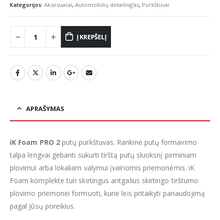
Kategorijos:
Aksesuarai
,
Automobilių detailing'as
,
Purkštuvai
Į KREPŠELĮ
APRAŠYMAS
iK Foam PRO 2
putų purkštuvas. Rankinė putų formavimo
talpa lengvai gebanti sukurti tirštą putų sluoksnį pirminiam
plovimui arba lokaliam valymui įvairiomis priemonėmis. iK
Foam komplekte turi skirtingus antgalius skirtingo tirštumo
plovimo priemonei formuoti, kurie leis pritaikyti panaudojimą
pagal Jūsų poreikius.