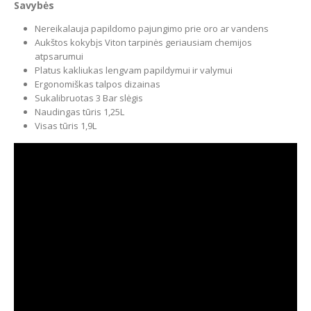
Savybės
Nereikalauja papildomo pajungimo prie oro ar vandens
Aukštos kokybįs Viton tarpinės geriausiam chemijos
atpsarumui
Platus kakliukas lengvam papildymui ir valymui
Ergonomiškas talpos dizainas
Sukalibruotas 3 Bar slėgis
Naudingas tūris 1,25L
Visas tūris 1,9L