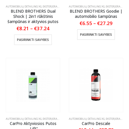
AUTOMOBILIŲ DETAILING'AS
,
EKSTERJERAS
,
ŠAMPŪNAI IR AKTYVIOS PUTOS
AUTOMOBILIŲ DETAILING'AS
,
EKSTERJERAS
,
ŠAMP
BLEND BROTHERS Dual
BLEND BROTHERS Goodie |
Shock | 2in1 rūkštinis
automobilio šampūnas
šampūnas ir aktyvios putos
Price
€
6.55
–
€
27.29
range:
Price
€
8.21
–
€
37.24
€6.55
range:
This
PASIRINKTI SAVYBES
throug
€8.21
This
product
PASIRINKTI SAVYBES
€27.29
through
product
has
€37.24
has
multiple
multiple
variants
variants.
The
The
options
options
may
may
be
be
chosen
chosen
on
on
the
the
product
product
page
page
AUTOMOBILIŲ DETAILING'AS
,
EKSTERJERAS
,
ŠAMPŪNAI IR AKTYVIOS PUTOS
AUTOMOBILIŲ DETAILING'AS
,
EKSTERJERAS
,
ŠAMP
CarPro Aktyviosios Putos
CarPro Descale
„Lift“