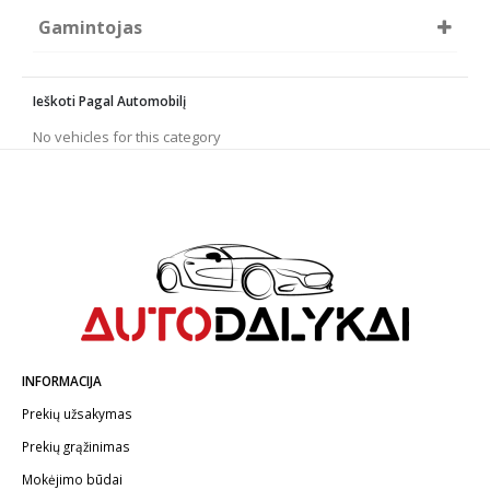
product
page
Gamintojas
page
CarPro
Elite detailer
Ieškoti Pagal Automobilį
GYEON
QJUTSU
No vehicles for this category
SOFT99
SONAX
AUTO GRAPH
BLEND BROTHERS
GTECHNIQ
K2
KENOTEK
Koch
Mad Drop
Motip
INFORMACIJA
P&S
Prekių užsakymas
Prekių grąžinimas
Mokėjimo būdai