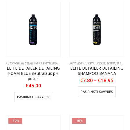
options
may
be
chosen
on
the
product
page
AUTOMOBILIŲ DETAILING'AS
,
EKSTERJERAS
,
ŠAMPŪNAI IR AKTYVIOS PUTOS
AUTOMOBILIŲ DETAILING'AS
,
EKSTERJERAS
,
ŠAMP
ELITE DETAILER DETAILING
ELITE DETAILER DETAILING
FOAM BLUE neutralaus pH
SHAMPOO BANANA
putos
Price
€
7.80
–
€
18.95
range:
€
45.00
€7.80
This
PASIRINKTI SAVYBES
throug
This
product
PASIRINKTI SAVYBES
€18.95
product
has
has
multiple
multiple
variants
variants.
The
-10%
-10%
The
options
options
may