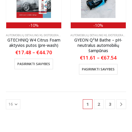
on
chosen
the
on
product
the
page
product
-10%
-10%
page
AUTOMOBILIŲ DETAILING'AS
,
EKSTERJERAS
,
ŠAMPŪNAI IR AKTYVIOS PUTOS
AUTOMOBILIŲ DETAILING'AS
,
EKSTERJERAS
,
ŠAMP
GTECHNIQ W4 Citrus Foam
GYEON Q²M Bathe – pH-
aktyvios putos (pre-wash)
neutralus automobilių
šampūnas
Price
€
17.48
–
€
44.70
range:
Price
€
11.61
–
€
67.54
€17.48
This
range:
PASIRINKTI SAVYBES
through
€11.6
This
product
PASIRINKTI SAVYBES
€44.70
throu
product
has
€67.5
has
multiple
multiple
variants.
variants
The
The
options
options
may
1
2
3
may
be
be
chosen
chosen
on
on
the
the
product