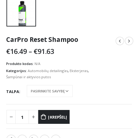
CarPro Reset Shampoo
Price
€
16.49
–
€
91.63
range:
€16.49
Produkto kodas:
N/A
through
Kategorijos:
Automobilių detailing'as
,
Eksterjeras
,
€91.63
Šampūnai ir aktyvios putos
TALPA
Į KREPŠELĮ