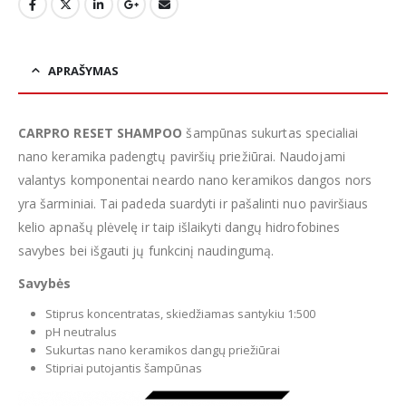
APRAŠYMAS
CARPRO RESET SHAMPOO
šampūnas sukurtas specialiai
nano keramika padengtų paviršių priežiūrai. Naudojami
valantys komponentai neardo nano keramikos dangos nors
yra šarminiai. Tai padeda suardyti ir pašalinti nuo paviršiaus
kelio apnašų plėvelę ir taip išlaikyti dangų hidrofobines
savybes bei išgauti jų funkcinį naudingumą.
Savybės
Stiprus koncentratas, skiedžiamas santykiu 1:500
pH neutralus
Sukurtas nano keramikos dangų priežiūrai
Stipriai putojantis šampūnas