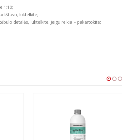
e 1:10;
kštuvu, luktelkite;
ulo detalės, luktelkite. Jeigu reikia – pakartokite;