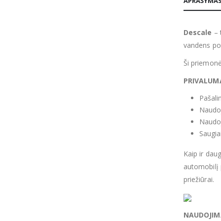
APRAŠYMA
Descale
– 
vandens pov
Ši priemonė 
PRIVALUMA
Pašali
Naudoj
Naudoj
Saugia
Kaip ir dau
automobilį 
priežiūrai.
NAUDOJIM