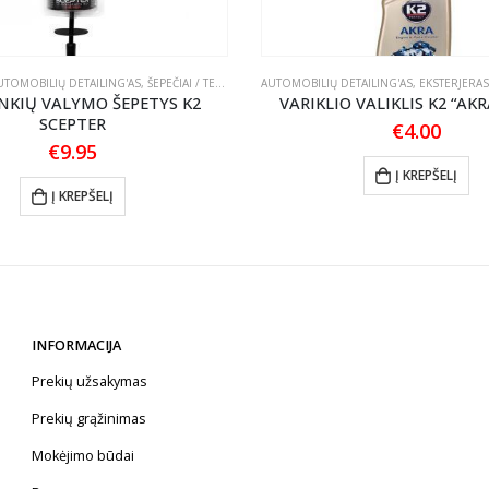
UTOMOBILIŲ DETAILING'AS
,
ŠEPEČIAI / TEPTUKAI
AUTOMOBILIŲ DETAILING'AS
,
EKSTERJERAS
NKIŲ VALYMO ŠEPETYS K2
VARIKLIO VALIKLIS K2 “AKR
SCEPTER
€
4.00
€
9.95
Į KREPŠELĮ
Į KREPŠELĮ
INFORMACIJA
Prekių užsakymas
Prekių grąžinimas
Mokėjimo būdai