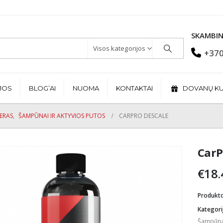
SKAMBIN
Visos kategorijos
+370
JOS
BLOG’AI
NUOMA
KONTAKTAI
DOVANŲ K
JERAS
,
ŠAMPŪNAI IR AKTYVIOS PUTOS
CARPRO DESCALE
CarP
€
18.
Produkt
Kategori
Šampūnai