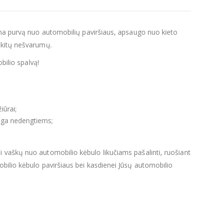
lina purvą nuo automobilių paviršiaus, apsaugo nuo kieto
 kitų nešvarumų.
bilio spalvą!
iūrai;
nga nedengtiems;
 vaškų nuo automobilio kėbulo likučiams pašalinti, ruošiant
bilio kėbulo paviršiaus bei kasdienei Jūsų automobilio