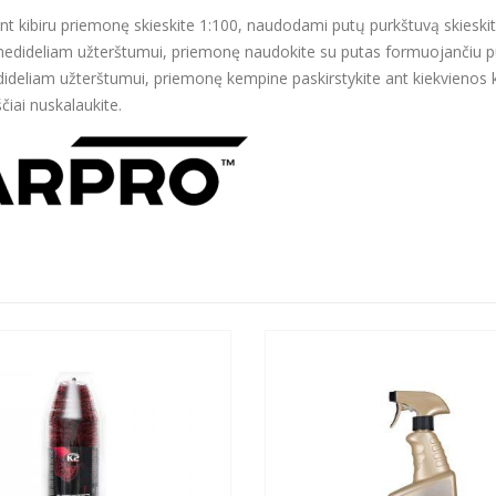
nt kibiru priemonę skieskite 1:100, naudodami putų purkštuvą skieskit
nedideliam užterštumui, priemonę naudokite su putas formuojančiu pur
dideliam užterštumui, priemonę kempine paskirstykite ant kiekvienos kėb
čiai nuskalaukite.