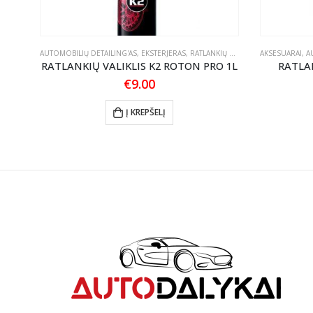
TUKAI
AUTOMOBILIŲ DETAILING'AS
,
EKSTERJERAS
,
RATLANKIŲ PRIEŽIŪRA
AKSESUARAI
,
A
MUI
RATLANKIŲ VALIKLIS K2 ROTON PRO 1L
RATLA
€
9.00
Į KREPŠELĮ