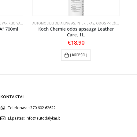
,
VARIKLIO VALIKLIAI
AUTOMOBILIŲ DETAILING'AS
,
INTERJERAS
,
ODOS PRIEŽIŪRA
AUTO
A” 700ml
Koch Chemie odos apsauga Leather
Care, 1L.
€
18.90
Į KREPŠELĮ
KONTAKTAI
Telefonas:
+370 602 62622
El.paštas:
info@autodalykai.lt