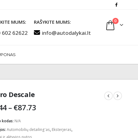
0
KITE MUMS:
RAŠYKITE MUMS:
 602 62622
info@autodalykai.lt
UPONAS
ro Descale
Price
44
–
€
87.73
range:
€18.44
o kodas:
N/A
through
jos:
Automobilių detailing'as
,
Eksterjeras
,
€87.73
 ir aktyvios putos