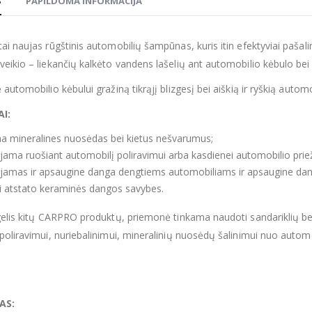
S
PAPILDOMA INFORMACIJA
tai naujas rūgštinis automobilių šampūnas, kuris itin efektyviai paša
eikio – liekančių kalkėto vandens lašelių ant automobilio kėbulo bei
automobilio kėbului gražiną tikrąjį blizgesį bei aiškią ir ryškią automo
I:
na mineralines nuosėdas bei kietus nešvarumus;
ama ruošiant automobilį poliravimui arba kasdienei automobilio priež
amas ir apsaugine danga dengtiems automobiliams ir apsaugine da
i atstato keraminės dangos savybes.
gelis kitų CARPRO produktų, priemonė tinkama naudoti sandariklių bei
poliravimui, nuriebalinimui, mineralinių nuosėdų šalinimui nuo automo
AS: